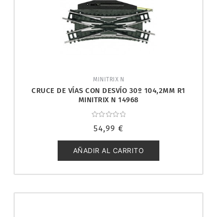
MINITRIX N
CRUCE DE VÍAS CON DESVÍO 30º 104,2MM R1
MINITRIX N 14968
Valorado
54,99
€
con
0
de
5
AÑADIR AL CARRITO