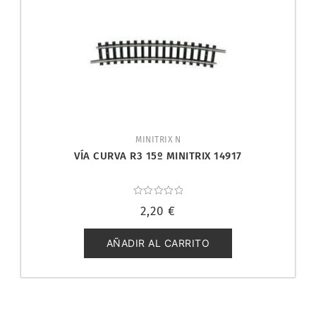
MINITRIX N
VÍA CURVA R3 15º MINITRIX 14917
Valorado
2,20
€
con
0
de
5
AÑADIR AL CARRITO