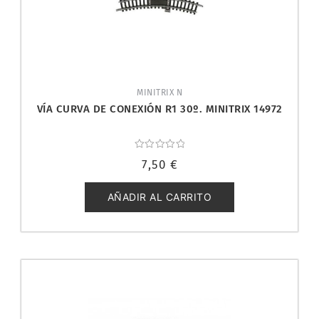
MINITRIX N
VÍA CURVA DE CONEXIÓN R1 30º. MINITRIX 14972
Valorado
7,50
€
con
0
de
5
AÑADIR AL CARRITO