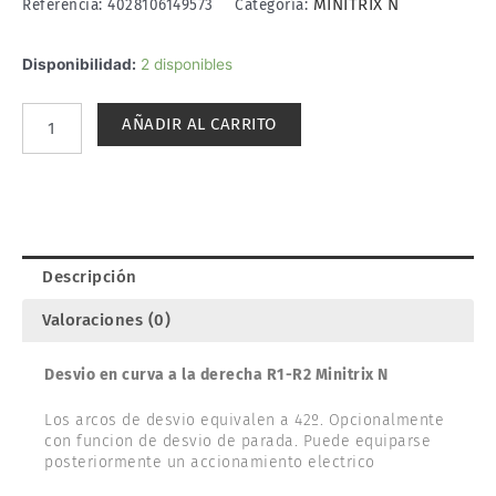
MINITRIX N
Referencia:
4028106149573
Categoría:
DESVÍO
Disponibilidad:
2 disponibles
EN
CURVA
AÑADIR AL CARRITO
A
LA
DERECHA
R1-
R2
MINITRIX
Descripción
14957
cantidad
Valoraciones (0)
Desvio en curva a la derecha R1-R2 Minitrix N
Los arcos de desvio equivalen a 42º. Opcionalmente
con funcion de desvio de parada. Puede equiparse
posteriormente un accionamiento electrico