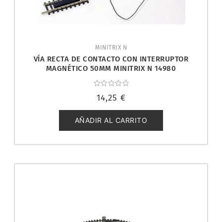
MINITRIX N
VÍA RECTA DE CONTACTO CON INTERRUPTOR
MAGNÉTICO 50MM MINITRIX N 14980
Valorado
14,25
€
con
0
de
5
AÑADIR AL CARRITO