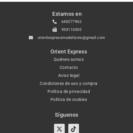
Estamos en
640277962
933113005
orientexpressmodelismo@gmail.com
Orient Express
Quiénes somos
Contacto
Aviso legal
Condiciones de uso y compra
Política de privacidad
Política de cookies
Síguenos
X-
Instagram
Tiktok
Facebook
twitter