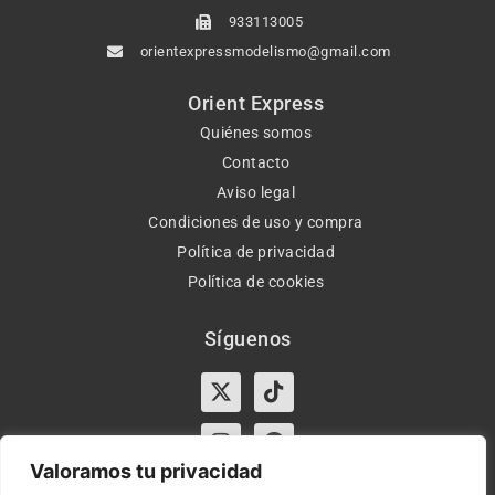
933113005
orientexpressmodelismo@gmail.com
Orient Express
Quiénes somos
Contacto
Aviso legal
Condiciones de uso y compra
Política de privacidad
Política de cookies
Síguenos
X-
Instagram
Tiktok
Facebook
twitter
Valoramos tu privacidad