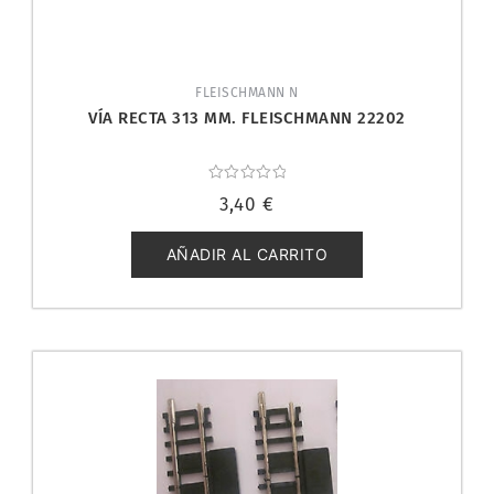
FLEISCHMANN N
VÍA RECTA 313 MM. FLEISCHMANN 22202
Valorado
3,40
€
con
0
de
5
AÑADIR AL CARRITO