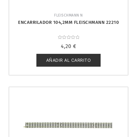
FLEISCHMANN N
ENCARRILADOR 104,2MM FLEISCHMANN 22210
Valorado
4,20
€
con
0
de
5
AÑADIR AL CARRITO