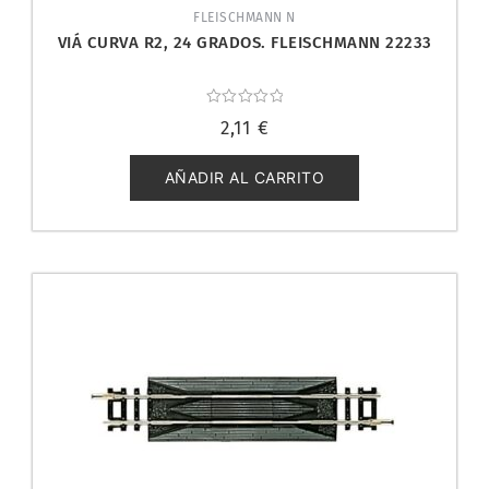
FLEISCHMANN N
VIÁ CURVA R2, 24 GRADOS. FLEISCHMANN 22233
Valorado
2,11
€
con
0
de
5
AÑADIR AL CARRITO