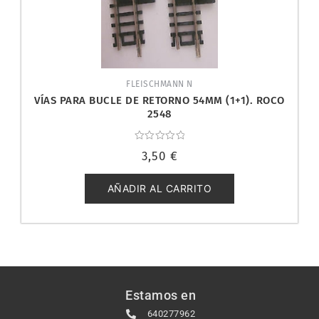
FLEISCHMANN N
VÍAS PARA BUCLE DE RETORNO 54MM (1+1). ROCO
2548
Valorado
3,50
€
con
0
de
5
AÑADIR AL CARRITO
Estamos en
640277962