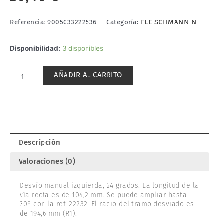
FLEISCHMANN N
Referencia:
9005033222536
Categoría:
DESVÍO
Disponibilidad:
3 disponibles
MANUAL
IZQUIERDA
AÑADIR AL CARRITO
104,2mm
24º
FLEISCHMANN
22253
cantidad
Descripción
Valoraciones (0)
Desvío manual izquierda, 24 grados. La longitud de la
vía recta es de 104,2 mm. Se puede ampliar hasta
30º con la ref. 22232. El radio del tramo desviado es
de 194,6 mm (R1).