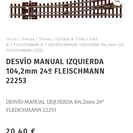
Inicio
/
Tienda
/
Trenes
/
ESCALA N 1/160
/
VIAS
N
/
FLEISCHMANN N
/ DESVÍO MANUAL IZQUIERDA 104,2mm 24º
FLEISCHMANN 22253
DESVÍO MANUAL IZQUIERDA
104,2mm 24º FLEISCHMANN
22253
DESVÍO MANUAL IZQUIERDA 104,2mm 24º
FLEISCHMANN 22253
20,40
€