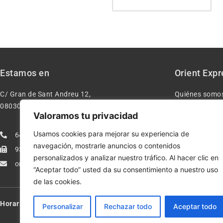
Estamos en
Orient Expr
C/ Gran de Sant Andreu 12,
Quiénes somo
08030 – Barcelona España
Contacto
Valoramos tu privacidad
Aviso legal
Usamos cookies para mejorar su experiencia de
640277962
Condiciones d
navegación, mostrarle anuncios o contenidos
933113005
Política de pr
personalizados y analizar nuestro tráfico. Al hacer clic en
orientexpressmodelismo@gmail.com
Política de co
“Aceptar todo” usted da su consentimiento a nuestro uso
de las cookies.
Horario:
Lun-Vie de 10:00-13:30 y 17:00-20:00 – Sáb de 10:00-13:3
Personalizar
Rechazar todo
Aceptar todo