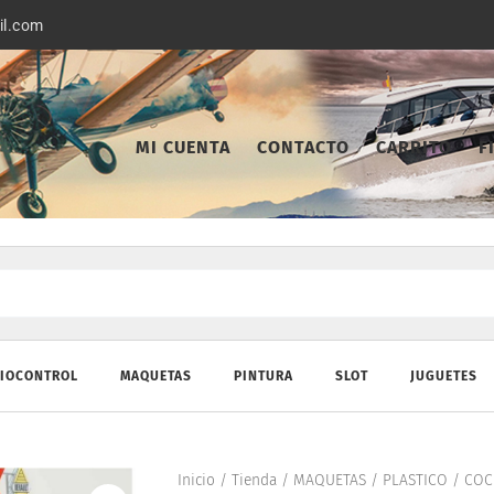
il.com
MI CUENTA
CONTACTO
CARRITO
F
IOCONTROL
MAQUETAS
PINTURA
SLOT
JUGUETES
Inicio
/
Tienda
/
MAQUETAS
/
PLASTICO
/
COC