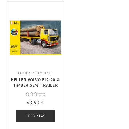
COCHES Y CAMIONES
HELLER VOLVO F12-20 &
TIMBER SEMI TRAILER
1/32. 57704
Valorado
43,50
€
con
0
de
5
LEER MÁS