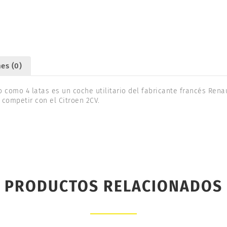
1/24.
25012
cantidad
es (0)
 como 4 latas es un coche utilitario del fabricante francés Renaul
competir con el Citroen 2CV.
PRODUCTOS RELACIONADOS