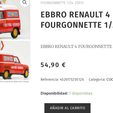
FOURGONNETTE 1/24. 25012
EBBRO RENAULT 4
FOURGONNETTE 1/2
EBBRO RENAULT 4 FOURGONNETTE 1/
54,90
€
COC
Referencia:
4526175250126
Categoría:
EBBRO
Disponibilidad:
1 disponibles
RENAULT
4
AÑADIR AL CARRITO
FOURGONNETTE