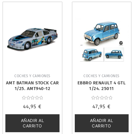
COCHES Y CAMIONES
COCHES Y CAMIONES
AMT BATMAN STOCK CAR
EBBRO RENAULT 4 GTL
1/25. AMT940-12
1/24. 25011
Valorado
Valorado
44,95
€
47,95
€
con
con
0
0
de
de
5
5
AÑADIR AL
AÑADIR AL
CARRITO
CARRITO