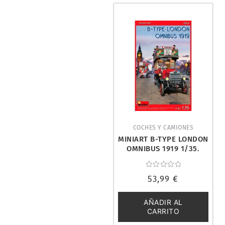
COCHES Y CAMIONES
MINIART B-TYPE LONDON
OMNIBUS 1919 1/35.
38031
Valorado
53,99
€
con
0
de
5
AÑADIR AL
CARRITO