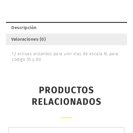
SL-
311
cantidad
Descripción
Valoraciones (0)
12 eclisas aislantes para unir vías de escala N, para
código 55 y 80.
PRODUCTOS
RELACIONADOS