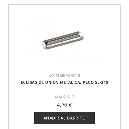
ACCESORIOS VIA N
ECLISAS DE UNIÓN METÁLICA. PECO SL-310
Valorado
4,90
€
con
0
de
5
AÑADIR AL CARRITO