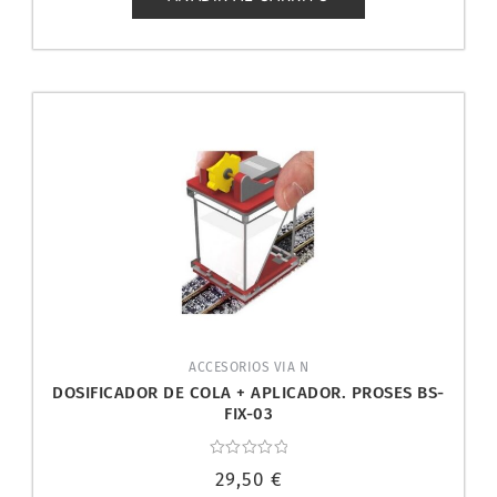
ACCESORIOS VIA N
DOSIFICADOR DE COLA + APLICADOR. PROSES BS-
FIX-03
Valorado
29,50
€
con