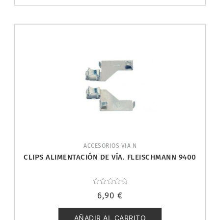
ACCESORIOS VIA N
CLIPS ALIMENTACIÓN DE VÍA. FLEISCHMANN 9400
Valorado
6,90
€
con
0
de
5
AÑADIR AL CARRITO