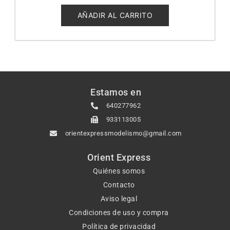
0
de
5
AÑADIR AL CARRITO
Estamos en
640277962
933113005
orientexpressmodelismo@gmail.com
Orient Express
Quiénes somos
Contacto
Aviso legal
Condiciones de uso y compra
Política de privacidad