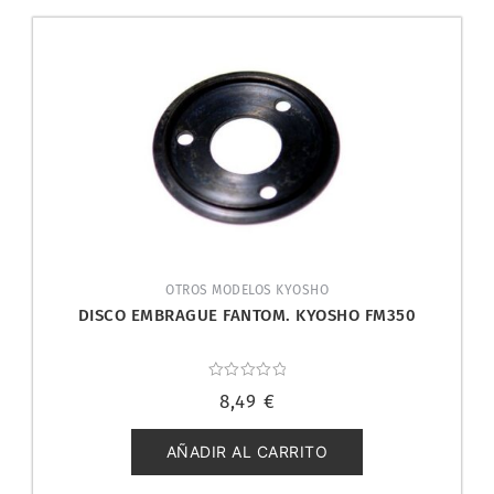
OTROS MODELOS KYOSHO
DISCO EMBRAGUE FANTOM. KYOSHO FM350
Valorado
8,49
€
con
0
de
5
AÑADIR AL CARRITO