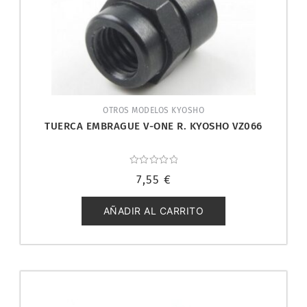
OTROS MODELOS KYOSHO
TUERCA EMBRAGUE V-ONE R. KYOSHO VZ066
Valorado
7,55
€
con
0
de
5
AÑADIR AL CARRITO