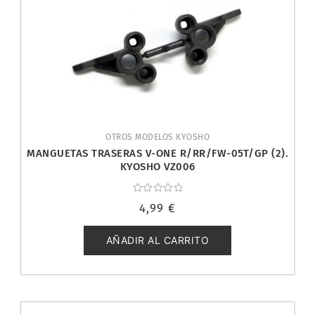
OTROS MODELOS KYOSHO
MANGUETAS TRASERAS V-ONE R/RR/FW-05T/GP (2).
KYOSHO VZ006
Valorado
4,99
€
con
0
de
5
AÑADIR AL CARRITO