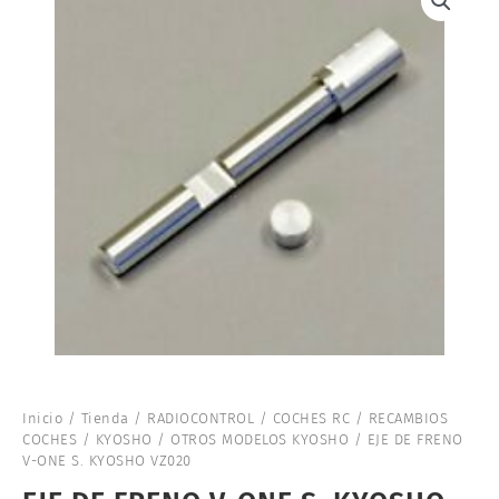
Inicio
/
Tienda
/
RADIOCONTROL
/
COCHES RC
/
RECAMBIOS
COCHES
/
KYOSHO
/
OTROS MODELOS KYOSHO
/ EJE DE FRENO
V-ONE S. KYOSHO VZ020