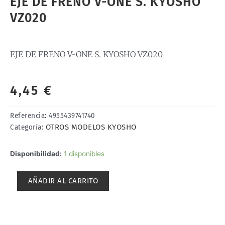
EJE DE FRENO V-ONE S. KYOSHO
VZ020
EJE DE FRENO V-ONE S. KYOSHO VZ020
4,45
€
Referencia:
4955439741740
OTROS MODELOS KYOSHO
Categoría:
EJE
Disponibilidad:
1 disponibles
DE
FRENO
AÑADIR AL CARRITO
V-
ONE
S.
KYOSHO