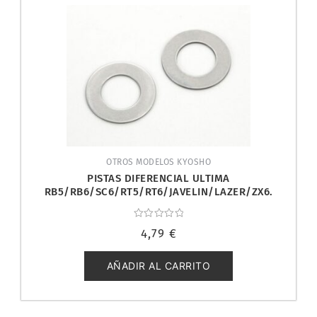
OTROS MODELOS KYOSHO
PISTAS DIFERENCIAL ULTIMA
RB5/RB6/SC6/RT5/RT6/JAVELIN/LAZER/ZX6.
KYOSH
Valorado
4,79
€
con
0
de
5
AÑADIR AL CARRITO