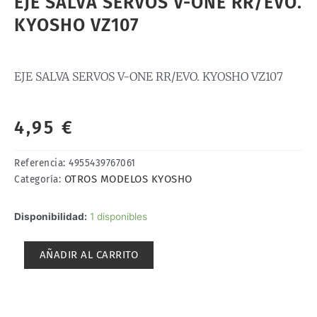
EJE SALVA SERVOS V-ONE RR/EVO.
KYOSHO VZ107
EJE SALVA SERVOS V-ONE RR/EVO. KYOSHO VZ107
4,95
€
Referencia:
4955439767061
OTROS MODELOS KYOSHO
Categoría:
EJE
Disponibilidad:
1 disponibles
SALVA
SERVOS
AÑADIR AL CARRITO
V-
ONE
RR/EVO.
KYOSHO