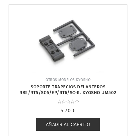
OTROS MODELOS KYOSHO
SOPORTE TRAPECIOS DELANTEROS
RB5/RT5/SC6/EP/RT6/SC-R. KYOSHO UM502
Valorado
6,70
€
con
0
de
5
AÑADIR AL CARRITO