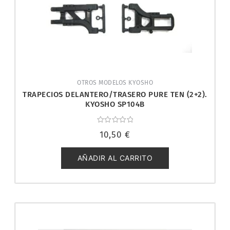
OTROS MODELOS KYOSHO
TRAPECIOS DELANTERO/TRASERO PURE TEN (2+2).
KYOSHO SP104B
Valorado
10,50
€
con
0
de
5
AÑADIR AL CARRITO