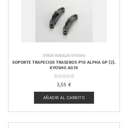
OTROS MODELOS KYOSHO
SOPORTE TRAPECIOS TRASEROS P10 ALPHA GP (2).
KYOSHO AG10
Valorado
3,55
€
con
0
de
5
AÑADIR AL CARRITO