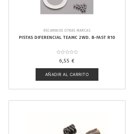
RECAMBIOS OTRAS MARCAS
PISTAS DIFERENCIAL TEAMC 2WD. B-FAST R10
Valorado
6,55
€
con
0
de
5
AÑADIR AL CARRITO