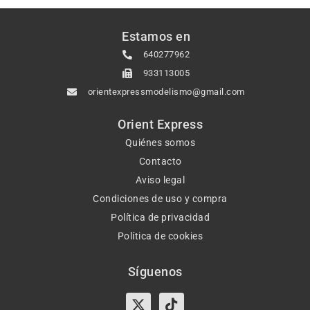
Estamos en
640277962
933113005
orientexpressmodelismo@gmail.com
Orient Express
Quiénes somos
Contacto
Aviso legal
Condiciones de uso y compra
Política de privacidad
Política de cookies
Síguenos
X-
Instagram
Tiktok
Facebook