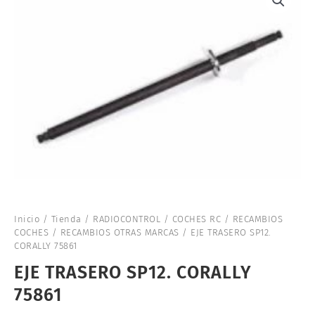
Inicio
/
Tienda
/
RADIOCONTROL
/
COCHES RC
/
RECAMBIOS
COCHES
/
RECAMBIOS OTRAS MARCAS
/ EJE TRASERO SP12.
CORALLY 75861
EJE TRASERO SP12. CORALLY
75861