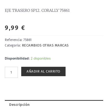
EJE TRASERO SP12. CORALLY 75861
9,99
€
Referencia:
75861
RECAMBIOS OTRAS MARCAS
Categoría:
EJE
Disponibilidad:
2 disponibles
TRASERO
SP12.
AÑADIR AL CARRITO
CORALLY
75861
cantidad
Descripción