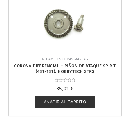
RECAMBIOS OTRAS MARCAS
CORONA DIFERENCIAL + PIÑÓN DE ATAQUE SPIRIT
(43T+13T). HOBBYTECH STRS
Valorado
35,01
€
con
0
de
5
AÑADIR AL CARRITO