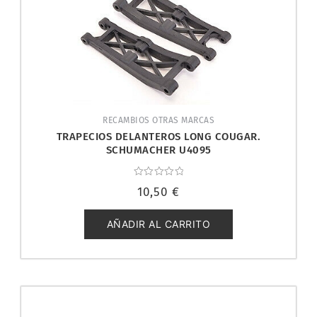
RECAMBIOS OTRAS MARCAS
TRAPECIOS DELANTEROS LONG COUGAR.
SCHUMACHER U4095
Valorado
10,50
€
con
0
de
5
AÑADIR AL CARRITO