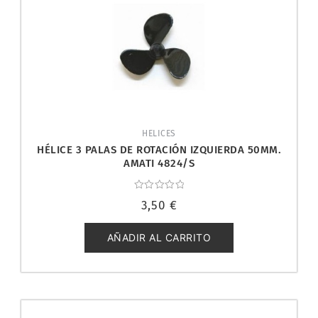
HELICES
HÉLICE 3 PALAS DE ROTACIÓN IZQUIERDA 50MM.
AMATI 4824/S
Valorado
3,50
€
con
0
de
5
AÑADIR AL CARRITO