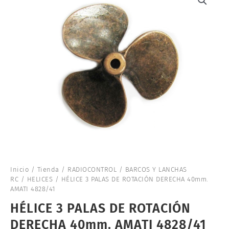
Inicio
/
Tienda
/
RADIOCONTROL
/
BARCOS Y LANCHAS
RC
/
HELICES
/ HÉLICE 3 PALAS DE ROTACIÓN DERECHA 40mm.
AMATI 4828/41
HÉLICE 3 PALAS DE ROTACIÓN
DERECHA 40mm. AMATI 4828/41