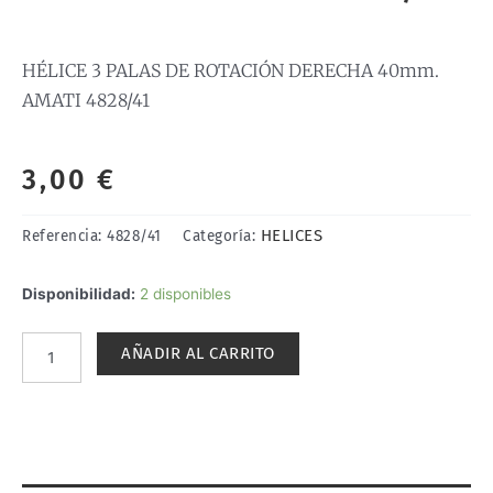
HÉLICE 3 PALAS DE ROTACIÓN DERECHA 40mm.
AMATI 4828/41
3,00
€
HELICES
Referencia:
4828/41
Categoría:
HÉLICE
Disponibilidad:
2 disponibles
3
PALAS
AÑADIR AL CARRITO
DE
ROTACIÓN
DERECHA
40mm.
AMATI
4828/41