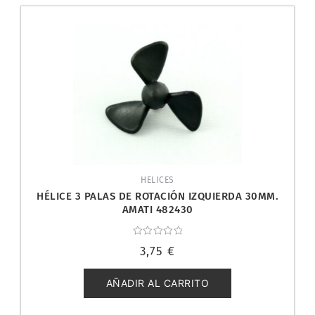
HELICES
HÉLICE 3 PALAS DE ROTACIÓN IZQUIERDA 30MM.
AMATI 482430
Valorado
3,75
€
con
0
de
5
AÑADIR AL CARRITO