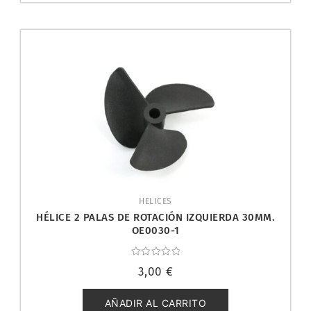
HELICES
HÉLICE 2 PALAS DE ROTACIÓN IZQUIERDA 30MM.
OE0030-1
Valorado
3,00
€
con
0
de
5
AÑADIR AL CARRITO