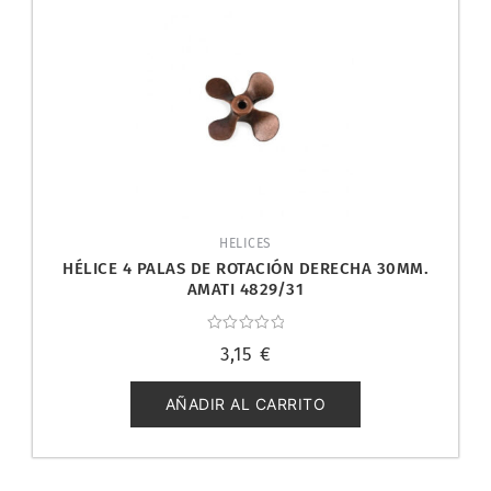
HELICES
HÉLICE 4 PALAS DE ROTACIÓN DERECHA 30MM.
AMATI 4829/31
Valorado
3,15
€
con
0
de
5
AÑADIR AL CARRITO