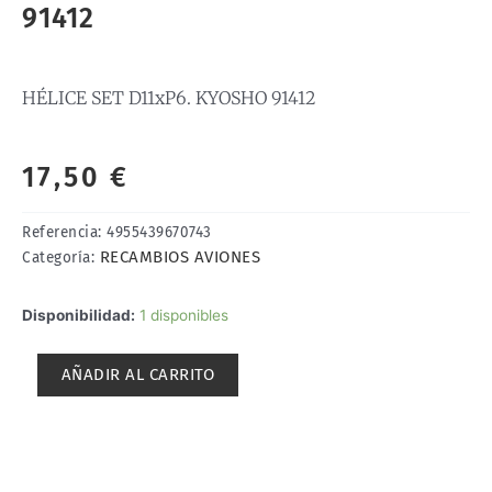
91412
HÉLICE SET D11xP6. KYOSHO 91412
17,50
€
Referencia:
4955439670743
RECAMBIOS AVIONES
Categoría:
HÉLICE
Disponibilidad:
1 disponibles
SET
D11xP6.
AÑADIR AL CARRITO
KYOSHO
91412
cantidad