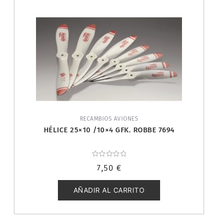
RECAMBIOS AVIONES
HÉLICE 25×10 /10×4 GFK. ROBBE 7694
Valorado
7,50
€
con
0
de
5
AÑADIR AL CARRITO