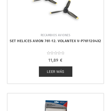
RECAMBIOS AVIONES
SET HELICES AVION 761-12. VOLANTEX V-P7611204X2
Valorado
11,89
€
con
0
de
5
LEER MÁS