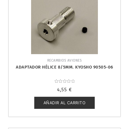
RECAMBIOS AVIONES
ADAPTADOR HÉLICE 8/5MM. KYOSHO 90505-06
Valorado
4,55
€
con
0
de
5
AÑADIR AL CARRITO