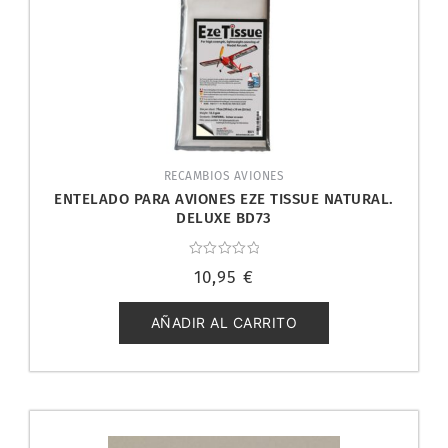
RECAMBIOS AVIONES
ENTELADO PARA AVIONES EZE TISSUE NATURAL.
DELUXE BD73
Valorado
10,95
€
con
0
de
5
AÑADIR AL CARRITO