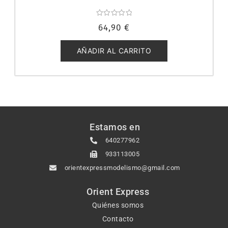
Valorado
64,90
€
con
0
de
5
AÑADIR AL CARRITO
Estamos en
640277962
933113005
orientexpressmodelismo@gmail.com
Orient Express
Quiénes somos
Contacto