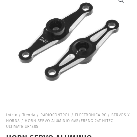
Inicio
/
Tienda
/
RADIOCONTROL
/
ELECTRONICA RC
/
SERVOS Y
HORNS
/ HORN SERVO ALUMINIO GAS/FRENO 24T HITEC.
ULTIMATE UR1805