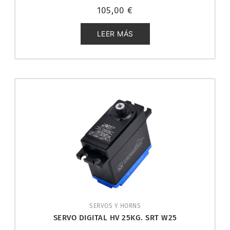
Valorado
105,00
€
con
0
de
5
LEER MÁS
SERVOS Y HORNS
SERVO DIGITAL HV 25KG. SRT W25