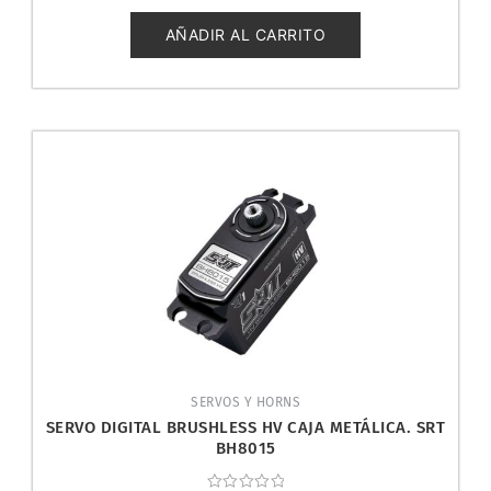
0
de
5
AÑADIR AL CARRITO
SERVOS Y HORNS
SERVO DIGITAL BRUSHLESS HV CAJA METÁLICA. SRT
BH8015