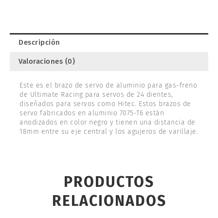
HITEC.
ULTIMATE
UR1805
cantidad
Descripción
Valoraciones (0)
Este es el brazo de servo de aluminio para gas-freno
de Ultimate Racing para servos de 24 dientes,
diseñados para servos como Hitec. Estos brazos de
servo fabricados en aluminio 7075-T6 están
anodizados en color negro y tienen una distancia de
18mm entre su eje central y los agujeros de varillaje.
PRODUCTOS
RELACIONADOS