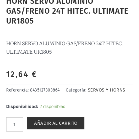
HORN SERVO ALUMINIO
GAS/FRENO 24T HITEC. ULTIMATE
UR1805
HORN SERVO ALUMINIO GAS/FRENO 24T HITEC.
ULTIMATE UR1805
12,64
€
SERVOS Y HORNS
Referencia:
8435127303864
Categoría:
HORN
Disponibilidad:
2 disponibles
SERVO
ALUMINIO
AÑADIR AL CARRITO
GAS/FRENO
24T