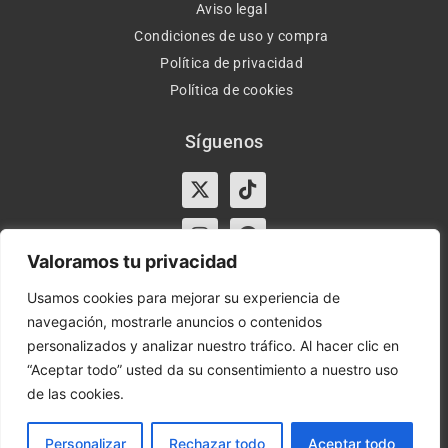
Aviso legal
Condiciones de uso y compra
Política de privacidad
Política de cookies
Síguenos
X-
Instagram
Tiktok
Facebook
twitter
Valoramos tu privacidad
Usamos cookies para mejorar su experiencia de
navegación, mostrarle anuncios o contenidos
Horario:
Lun-Vie de 10:00-13:30 y 17:00-20:00 – Sáb de
personalizados y analizar nuestro tráfico. Al hacer clic en
10:00-13:30
“Aceptar todo” usted da su consentimiento a nuestro uso
de las cookies.
Orient Express | Copyright 2021 © Todos los derechos
reservados.
Personalizar
Rechazar todo
Aceptar todo