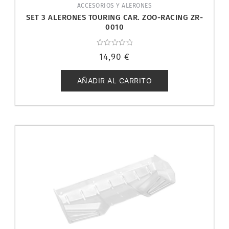
ACCESORIOS Y ALERONES
SET 3 ALERONES TOURING CAR. ZOO-RACING ZR-
0010
Valorado
14,90
€
con
0
de
5
AÑADIR AL CARRITO