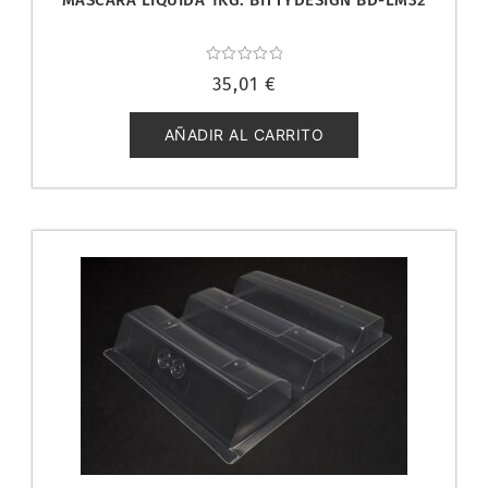
Valorado
35,01
€
con
0
de
5
AÑADIR AL CARRITO