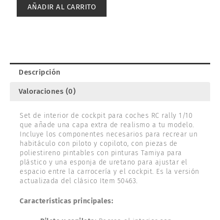
CARROCERIA
AÑADIR AL CARRITO
1/10.
TAMIYA
54491
cantidad
Descripción
Valoraciones (0)
Set de interior de cockpit para coches RC rally 1/10
que añade una capa extra de realismo a tu modelo.
Incluye los componentes necesarios para recrear un
habitáculo con piloto y copiloto, con piezas de
poliestireno pintables con pinturas Tamiya para
plástico y una esponja de uretano para ajustar el
espacio entre la carrocería y el cockpit. Es la versión
actualizada del clásico Item 50463.
Características principales: