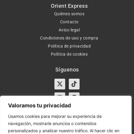
Orient Express
Quiénes somos
Contacto
Aviso legal
Condiciones de uso y compra
Política de privacidad
Política de cookies
Síguenos
X-
Instagram
Tiktok
Facebook
twitter
Valoramos tu privacidad
Usamos cookies para mejorar su experiencia de
navegación, mostrarle anuncios o contenidos
Horario:
Lun-Vie de 10:00-13:30 y 17:00-20:00 – Sáb de
personalizados y analizar nuestro tráfico. Al hacer clic en
10:00-13:30