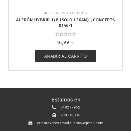
ACCESORIOS Y ALERONES
ALERÓN HYBRID 1/8 (SOLO LEXAN). JCONCEPTS
0146-1
Valorado
16,99
€
con
0
de
5
AÑADIR AL CARRITO
Estamos en
640277962
933113005
orientexpressmodelismo@gmail.com