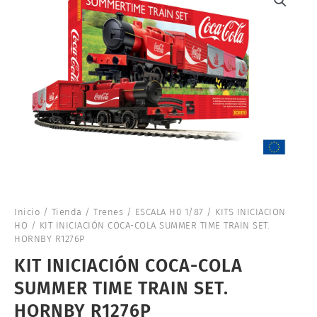
Inicio
/
Tienda
/
Trenes
/
ESCALA H0 1/87
/
KITS INICIACION
HO
/ KIT INICIACIÓN COCA-COLA SUMMER TIME TRAIN SET.
HORNBY R1276P
KIT INICIACIÓN COCA-COLA
SUMMER TIME TRAIN SET.
HORNBY R1276P