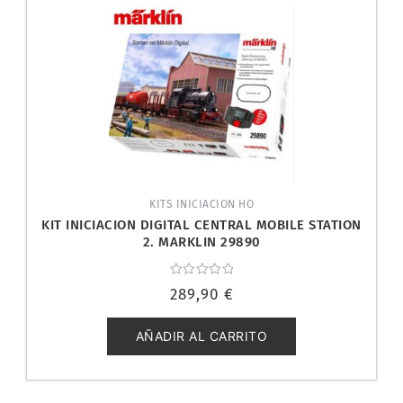
KITS INICIACION HO
KIT INICIACION DIGITAL CENTRAL MOBILE STATION
2. MARKLIN 29890
Valorado
289,90
€
con
0
de
5
AÑADIR AL CARRITO