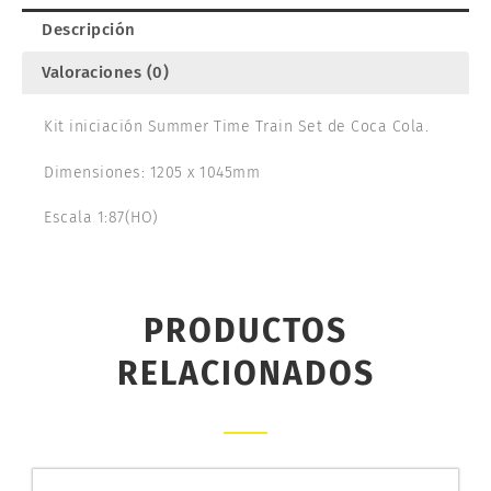
HORNBY
Descripción
R1276P
cantidad
Valoraciones (0)
Kit iniciación Summer Time Train Set de Coca Cola.
Dimensiones: 1205 x 1045mm
Escala 1:87(HO)
PRODUCTOS
RELACIONADOS