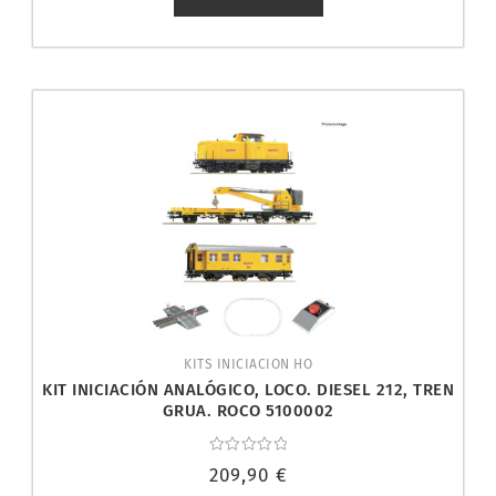
KITS INICIACION HO
KIT INICIACIÓN ANALÓGICO, LOCO. DIESEL 212, TREN
GRUA. ROCO 5100002
Valorado
209,90
€
con
0