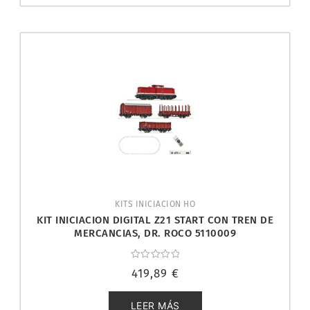
KITS INICIACION HO
KIT INICIACION DIGITAL Z21 START CON TREN DE
MERCANCIAS, DR. ROCO 5110009
Valorado
419,89
€
con
0
de
5
LEER MÁS