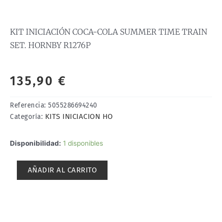
KIT INICIACIÓN COCA-COLA SUMMER TIME TRAIN
SET. HORNBY R1276P
135,90
€
Referencia:
5055286694240
KITS INICIACION HO
Categoría:
KIT
Disponibilidad:
1 disponibles
INICIACIÓN
COCA-
AÑADIR AL CARRITO
COLA
SUMMER
TIME
TRAIN
SET.