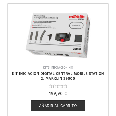
KITS INICIACION HO
KIT INICIACION DIGITAL CENTRAL MOBILE STATION
2. MARKLIN 29000
Valorado
199,90
€
con
0
de
5
AÑADIR AL CARRITO