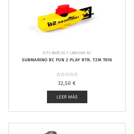
KITS BARCOS Y LANCHAS RC
SUBMARINO RC FUN 2 PLAY RTR. T2M T616
Valorado
32,50
€
con
0
de
5
LEER MÁS