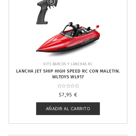
KITS BARCOS Y LANCHAS RC
LANCHA JET SHIP HIGH SPEED RC CON MALETIN.
WLTOYS WL917
Valorado
57,95
€
con
0
de
5
AÑADIR AL CARRITO