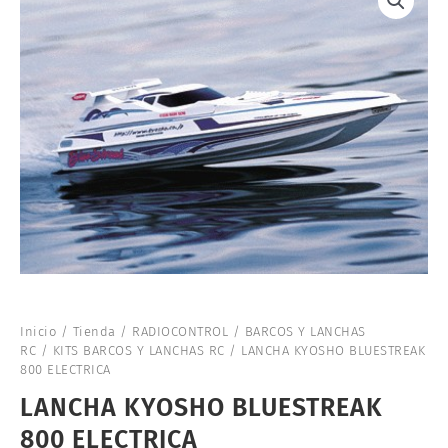
Inicio
/
Tienda
/
RADIOCONTROL
/
BARCOS Y LANCHAS
RC
/
KITS BARCOS Y LANCHAS RC
/ LANCHA KYOSHO BLUESTREAK
800 ELECTRICA
LANCHA KYOSHO BLUESTREAK
800 ELECTRICA