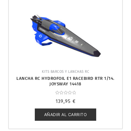
KITS BARCOS Y LANCHAS RC
LANCHA RC HYDROFOIL E1 RACEBIRD RTR 1/14.
JOYSWAY 14418
Valorado
139,95
€
con
0
de
5
AÑADIR AL CARRITO