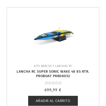
KITS BARCOS Y LANCHAS RC
LANCHA RC SUPER SONIC WAKE 48 8S RTR.
PROBOAT PRB08052
Valorado
699,99
€
con
0
de
5
AÑADIR AL CARRITO