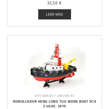
Valorado
32,50
€
con
0
de
5
LEER MÁS
KITS BARCOS Y LANCHAS RC
REMOLCADOR HENG LONG TUG WORK BOAT 5CH
2.4GHZ. 3810