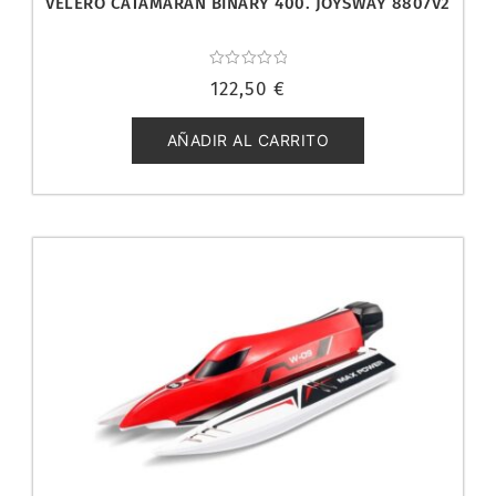
VELERO CATAMARAN BINARY 400. JOYSWAY 8807V2
Valorado
122,50
€
con
0
de
5
AÑADIR AL CARRITO