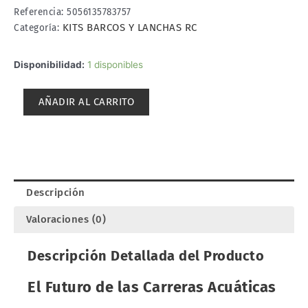
Referencia:
5056135783757
KITS BARCOS Y LANCHAS RC
Categoría:
LANCHA
Disponibilidad:
1 disponibles
RC
HYDROFOIL
AÑADIR AL CARRITO
E1
RACEBIRD
RTR
1/14.
JOYSWAY
14418
Descripción
cantidad
Valoraciones (0)
Descripción Detallada del Producto
El Futuro de las Carreras Acuáticas