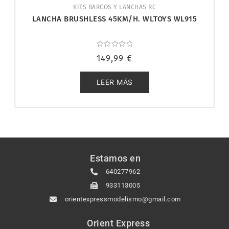
KITS BARCOS Y LANCHAS RC
LANCHA BRUSHLESS 45KM/H. WLTOYS WL915
Valorado
149,99
€
con
0
de
5
LEER MÁS
Estamos en
640277962
933113005
orientexpressmodelismo@gmail.com
Orient Express