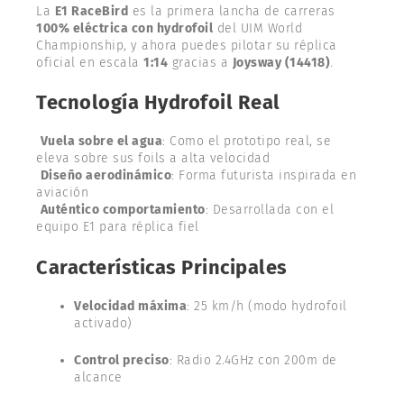
La
E1 RaceBird
es la primera lancha de carreras
100% eléctrica con hydrofoil
del UIM World
Championship, y ahora puedes pilotar su réplica
oficial en escala
1:14
gracias a
Joysway (14418)
.
Tecnología Hydrofoil Real
Vuela sobre el agua
: Como el prototipo real, se
eleva sobre sus foils a alta velocidad
Diseño aerodinámico
: Forma futurista inspirada en
aviación
Auténtico comportamiento
: Desarrollada con el
equipo E1 para réplica fiel
Características Principales
Velocidad máxima
: 25 km/h (modo hydrofoil
activado)
Control preciso
: Radio 2.4GHz con 200m de
alcance