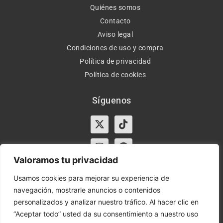
Quiénes somos
Contacto
Aviso legal
Condiciones de uso y compra
Política de privacidad
Política de cookies
Síguenos
X-
Instagram
Tiktok
Facebook
twitter
Valoramos tu privacidad
Usamos cookies para mejorar su experiencia de
navegación, mostrarle anuncios o contenidos
Horario:
Lun-Vie de 10:00-13:30 y 17:00-20:00 – Sáb de
personalizados y analizar nuestro tráfico. Al hacer clic en
10:00-13:30
“Aceptar todo” usted da su consentimiento a nuestro uso