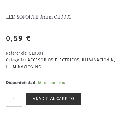
LED SOPORTE 3mm. OE0001
0,59
€
Referencia:
OE0001
ACCESORIOS ELECTRICOS
ILUMINACION N
Categorías
,
,
ILUMINACION HO
LED
Disponibilidad:
50 disponibles
SOPORTE
3mm.
AÑADIR AL CARRITO
OE0001
cantidad