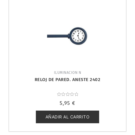
ILUMINACION N
RELOJ DE PARED. ANESTE 2402
Valorado
5,95
€
con
0
de
5
AÑADIR AL CARRITO