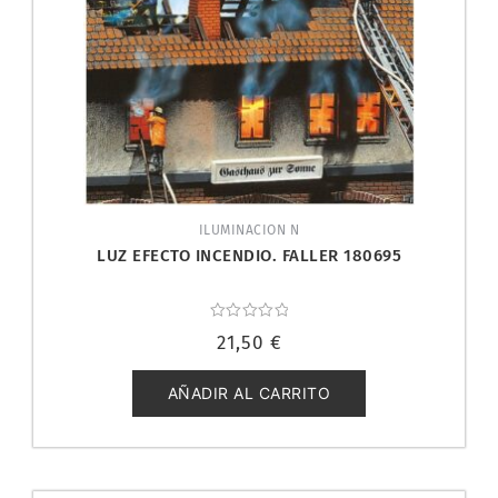
ILUMINACION N
LUZ EFECTO INCENDIO. FALLER 180695
Valorado
21,50
€
con
0
de
5
AÑADIR AL CARRITO