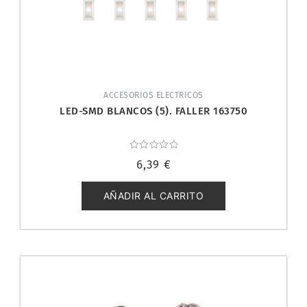
ACCESORIOS ELECTRICOS
LED-SMD BLANCOS (5). FALLER 163750
Valorado
6,39
€
con
0
de
5
AÑADIR AL CARRITO