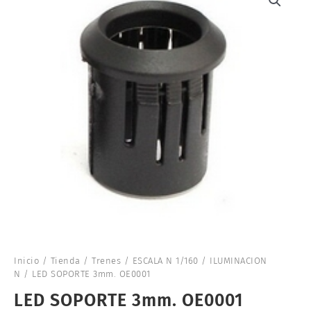
Inicio
/
Tienda
/
Trenes
/
ESCALA N 1/160
/
ILUMINACION
N
/ LED SOPORTE 3mm. OE0001
LED SOPORTE 3mm. OE0001