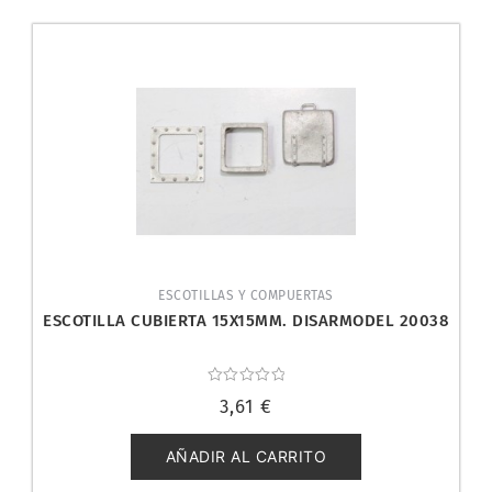
ESCOTILLAS Y COMPUERTAS
ESCOTILLA CUBIERTA 15X15MM. DISARMODEL 20038
Valorado
3,61
€
con
0
de
5
AÑADIR AL CARRITO