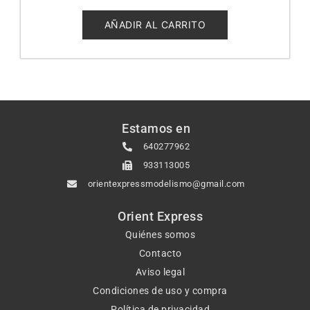
0
de
5
AÑADIR AL CARRITO
Estamos en
640277962
933113005
orientexpressmodelismo@gmail.com
Orient Express
Quiénes somos
Contacto
Aviso legal
Condiciones de uso y compra
Política de privacidad