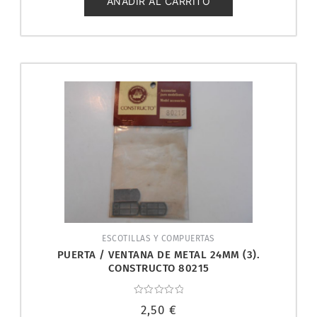
AÑADIR AL CARRITO
ESCOTILLAS Y COMPUERTAS
PUERTA / VENTANA DE METAL 24MM (3).
CONSTRUCTO 80215
Valorado
2,50
€
con