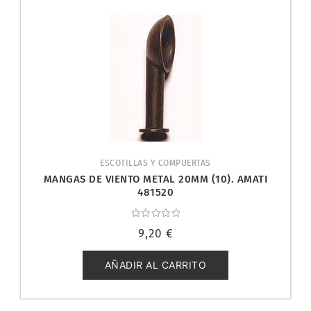
ESCOTILLAS Y COMPUERTAS
MANGAS DE VIENTO METAL 20MM (10). AMATI
481520
Valorado
9,20
€
con
0
de
5
AÑADIR AL CARRITO