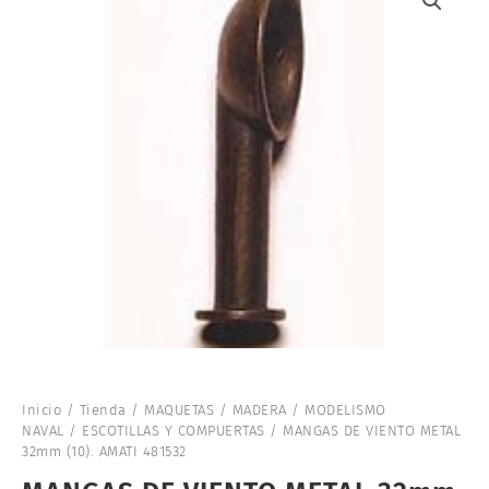
Inicio
/
Tienda
/
MAQUETAS
/
MADERA
/
MODELISMO
NAVAL
/
ESCOTILLAS Y COMPUERTAS
/ MANGAS DE VIENTO METAL
32mm (10). AMATI 481532