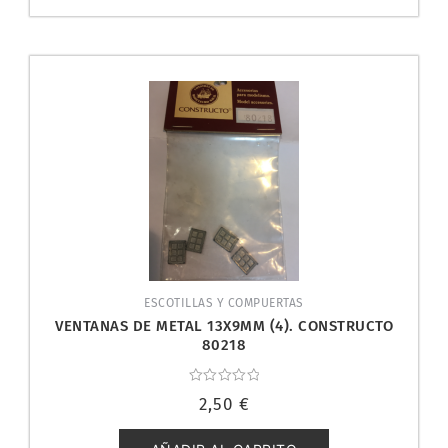
ESCOTILLAS Y COMPUERTAS
VENTANAS DE METAL 13X9MM (4). CONSTRUCTO
80218
Valorado
2,50
€
con
0
de
5