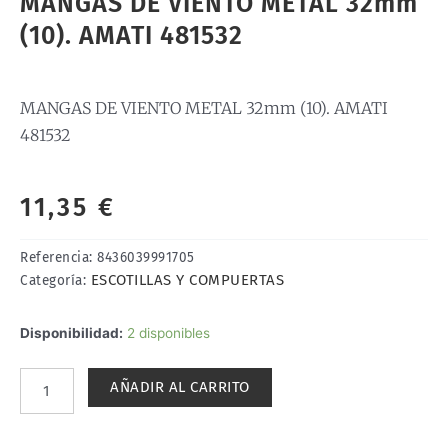
MANGAS DE VIENTO METAL 32mm
(10). AMATI 481532
MANGAS DE VIENTO METAL 32mm (10). AMATI
481532
11,35
€
Referencia:
8436039991705
ESCOTILLAS Y COMPUERTAS
Categoría:
MANGAS
Disponibilidad:
2 disponibles
DE
VIENTO
AÑADIR AL CARRITO
METAL
32mm
(10).