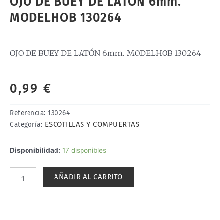
OJO DE BUEY DE LATÓN 6mm.
MODELHOB 130264
OJO DE BUEY DE LATÓN 6mm. MODELHOB 130264
0,99
€
Referencia:
130264
ESCOTILLAS Y COMPUERTAS
Categoría:
OJO
Disponibilidad:
17 disponibles
DE
BUEY
AÑADIR AL CARRITO
DE
LATÓN
6mm.
MODELHOB