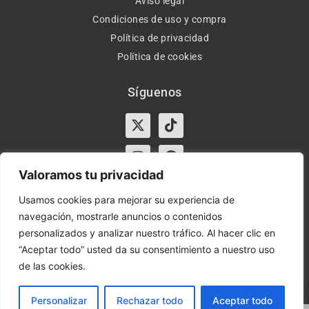
Aviso legal
Condiciones de uso y compra
Política de privacidad
Política de cookies
Síguenos
X-
Instagram
Tiktok
Facebook
twitter
Valoramos tu privacidad
Usamos cookies para mejorar su experiencia de
navegación, mostrarle anuncios o contenidos
Horario:
Lun-Vie de 10:00-13:30 y 17:00-20:00 – Sáb de
personalizados y analizar nuestro tráfico. Al hacer clic en
10:00-13:30
“Aceptar todo” usted da su consentimiento a nuestro uso
de las cookies.
Orient Express | Copyright 2021 © Todos los derechos
reservados.
Personalizar
Rechazar todo
Aceptar todo