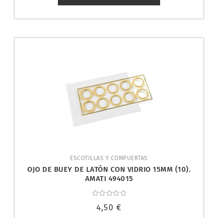
ESCOTILLAS Y COMPUERTAS
OJO DE BUEY DE LATÓN CON VIDRIO 15MM (10).
AMATI 494015
Valorado
4,50
€
con
0