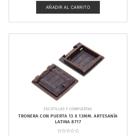
de
5
AÑADIR AL CARRITO
ESCOTILLAS Y COMPUERTAS
TRONERA CON PUERTA 13 X 13MM. ARTESANÍA
LATINA 8717