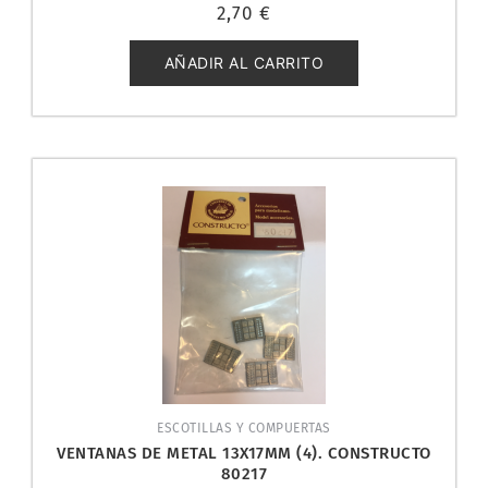
Valorado
2,70
€
con
0
de
5
AÑADIR AL CARRITO
ESCOTILLAS Y COMPUERTAS
VENTANAS DE METAL 13X17MM (4). CONSTRUCTO
80217