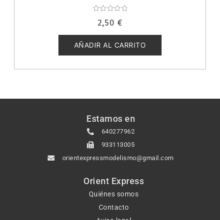
Valorado
2,50
€
con
0
de
5
AÑADIR AL CARRITO
Estamos en
640277962
933113005
orientexpressmodelismo@gmail.com
Orient Express
Quiénes somos
Contacto