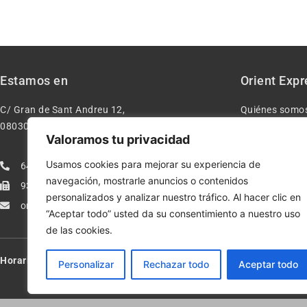
Estamos en
Orient Expr
C/ Gran de Sant Andreu 12,
Quiénes somo
08030 – Barcelona España
Contacto
Valoramos tu privacidad
Aviso legal
Usamos cookies para mejorar su experiencia de
640277962
Condiciones d
navegación, mostrarle anuncios o contenidos
933113005
Política de pr
personalizados y analizar nuestro tráfico. Al hacer clic en
orientexpressmodelismo@gmail.com
Política de co
“Aceptar todo” usted da su consentimiento a nuestro uso
de las cookies.
Horario:
Lun-Vie de 10:00-13:30 y 17:00-20:00 – Sáb de 10:00-13:3
Personalizar
Rechazar todo
Aceptar todo