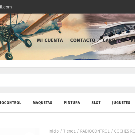
il.com
MI CUENTA
CONTACTO
CARRITO
F
IOCONTROL
MAQUETAS
PINTURA
SLOT
JUGUETES
Inicio
/
Tienda
/
RADIOCONTROL
/
COCHES RC