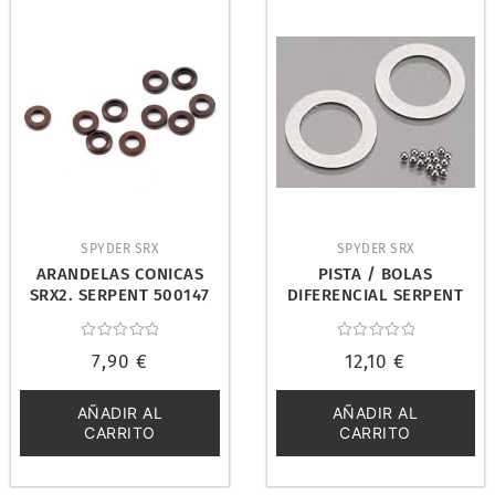
SPYDER SRX
SPYDER SRX
ARANDELAS CONICAS
PISTA / BOLAS
SRX2. SERPENT 500147
DIFERENCIAL SERPENT
SRX2 CARBIDE
Valorado
Valorado
7,90
€
12,10
€
con
con
0
0
de
de
5
5
AÑADIR AL
AÑADIR AL
CARRITO
CARRITO