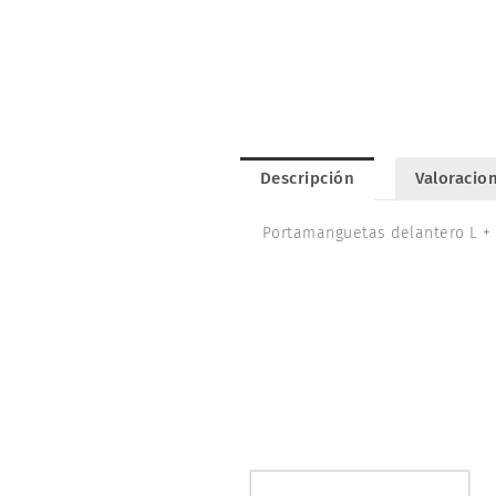
Descripción
Valoracion
Portamanguetas delantero L +