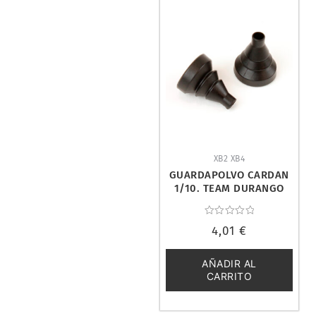
XB2 XB4
GUARDAPOLVO CARDAN
1/10. TEAM DURANGO
TD310023
Valorado
4,01
€
con
0
de
5
AÑADIR AL
CARRITO