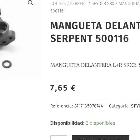
COCHES
/
SERPENT
/
SPYDER SRX
/ MANGUETA 
500116
MANGUETA DELANT
SERPENT 500116
MANGUETA DELANTERA L+R SRX2. S
7,65
€
SPY
Referencia:
8717135078744
Categoría:
MANGUETA
Disponibilidad:
2 disponibles
DELANTERA
L+R