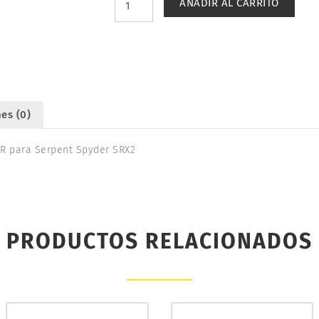
AÑADIR AL CARRITO
SRX2.
SERPENT
500116
cantidad
es (0)
 R para Serpent Spyder SRX2
PRODUCTOS RELACIONADOS