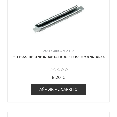
ACCESORIOS VIA HO
ECLISAS DE UNIÓN METÁLICA. FLEISCHMANN 6434
Valorado
8,20
€
con
0
de
5
AÑADIR AL CARRITO