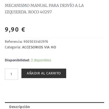
MECANISMO MANUAL PARA DESVÍO A LA
IZQUIERDA. ROCO 40297
9,90
€
Referencia:
9005033402976
ACCESORIOS VIA HO
Categoría:
MECANISMO
Disponibilidad:
2 disponibles
MANUAL
PARA
AÑADIR AL CARRITO
DESVÍO
A
LA
IZQUIERDA.
ROCO
40297
Descripción
cantidad