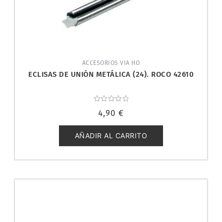
ACCESORIOS VIA HO
ECLISAS DE UNIÓN METÁLICA (24). ROCO 42610
Valorado
4,90
€
con
0
de
5
AÑADIR AL CARRITO