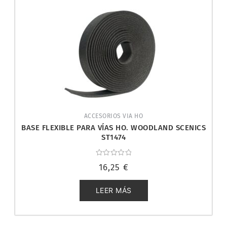
ACCESORIOS VIA HO
BASE FLEXIBLE PARA VÍAS HO. WOODLAND SCENICS
ST1474
Valorado
16,25
€
con
0
de
5
LEER MÁS