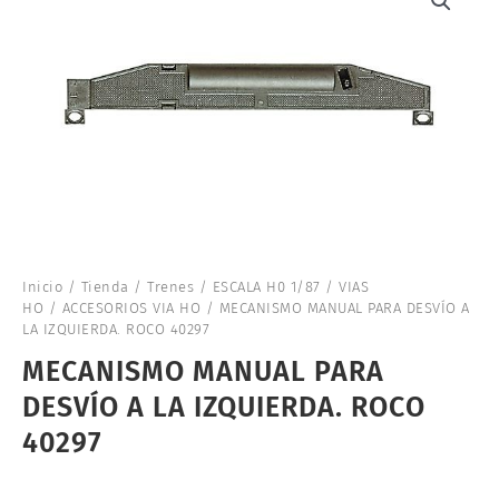
Inicio
/
Tienda
/
Trenes
/
ESCALA H0 1/87
/
VIAS
HO
/
ACCESORIOS VIA HO
/ MECANISMO MANUAL PARA DESVÍO A
LA IZQUIERDA. ROCO 40297
MECANISMO MANUAL PARA
DESVÍO A LA IZQUIERDA. ROCO
40297