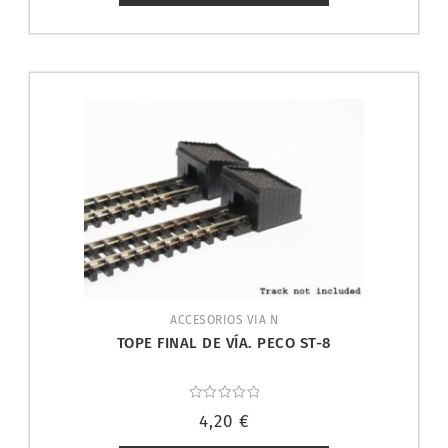
ACCESORIOS VIA N
TOPE FINAL DE VÍA. PECO ST-8
Valorado
4,20
€
con
0