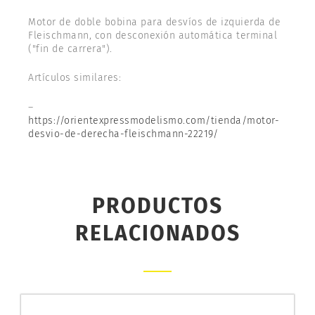
Motor de doble bobina para desvíos de izquierda de
Fleischmann, con desconexión automática terminal
("fin de carrera").
Artículos similares:
–
https://orientexpressmodelismo.com/tienda/motor-
desvio-de-derecha-fleischmann-22219/
PRODUCTOS
RELACIONADOS