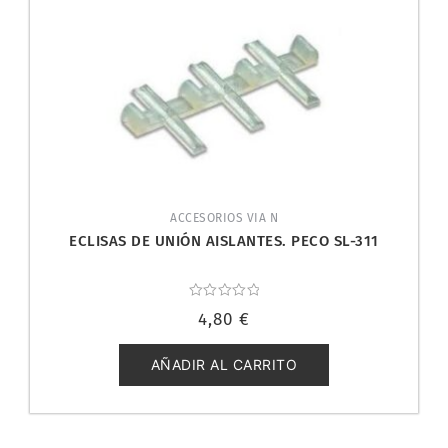
ACCESORIOS VIA N
ECLISAS DE UNIÓN AISLANTES. PECO SL-311
Valorado
4,80
€
con
0
de
5
AÑADIR AL CARRITO