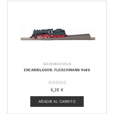
ACCESORIOS VIA N
ENCARRILADOR. FLEISCHMANN 9480
Valorado
6,20
€
con
0
de
5
AÑADIR AL CARRITO