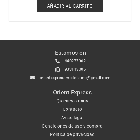
de
5
AÑADIR AL CARRITO
Estamos en
640277962
933113005
orientexpressmodelismo@gmail.com
Orient Express
Quiénes somos
Contacto
Aviso legal
Condiciones de uso y compra
Política de privacidad