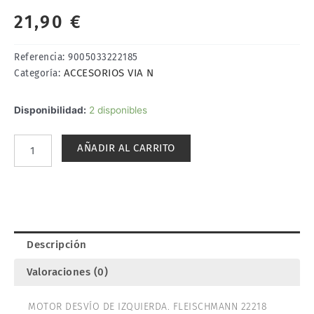
21,90
€
Referencia:
9005033222185
ACCESORIOS VIA N
Categoría:
MOTOR
Disponibilidad:
2 disponibles
DESVÍO
DE
AÑADIR AL CARRITO
IZQUIERDA.
FLEISCHMANN
22218
cantidad
Descripción
Valoraciones (0)
MOTOR DESVÍO DE IZQUIERDA. FLEISCHMANN 22218