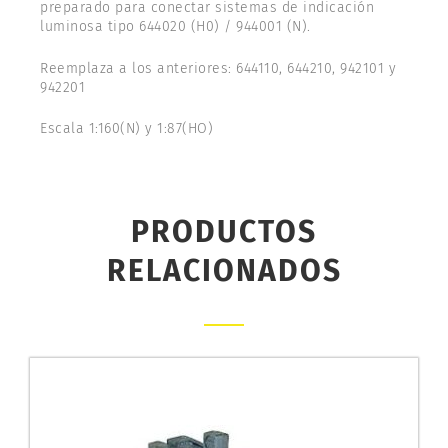
preparado para conectar sistemas de indicación
luminosa tipo 644020 (H0) / 944001 (N).
Reemplaza a los anteriores: 644110, 644210, 942101 y
942201
Escala 1:160(N) y 1:87(HO)
PRODUCTOS
RELACIONADOS