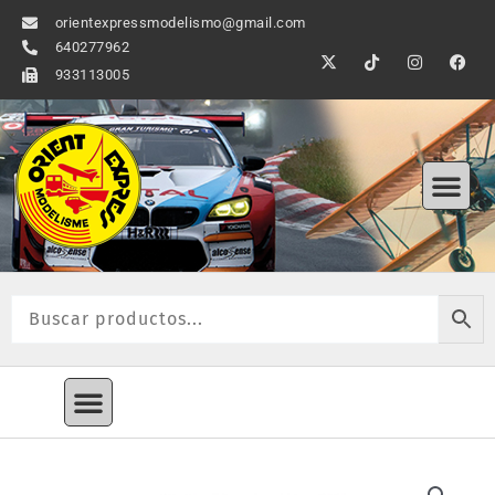
Ir
orientexpressmodelismo@gmail.com
al
640277962
X
T
I
F
contenido
-
i
n
a
933113005
t
k
s
c
w
t
t
e
i
o
a
b
t
k
g
o
t
r
o
Me
e
a
k
r
m
Menú