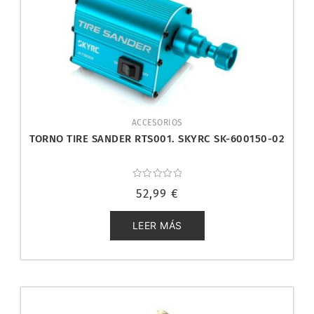
ACCESORIOS
TORNO TIRE SANDER RTS001. SKYRC SK-600150-02
Valorado
52,99
€
con
0
de
5
LEER MÁS