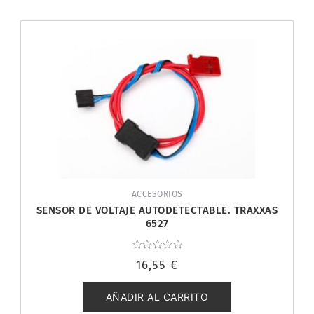
ACCESORIOS
SENSOR DE VOLTAJE AUTODETECTABLE. TRAXXAS
6527
Valorado
16,55
€
con
0
de
5
AÑADIR AL CARRITO