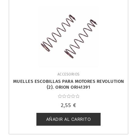
ACCESORIOS
MUELLES ESCOBILLAS PARA MOTORES REVOLUTION
(2). ORION ORI41391
Valorado
2,55
€
con
0
de
5
AÑADIR AL CARRITO