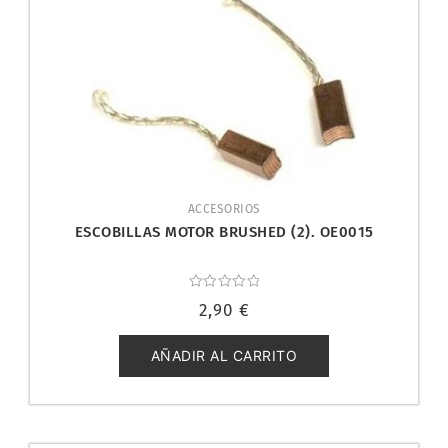
ACCESORIOS
ESCOBILLAS MOTOR BRUSHED (2). OE0015
Valorado
2,90
€
con
0
de
5
AÑADIR AL CARRITO