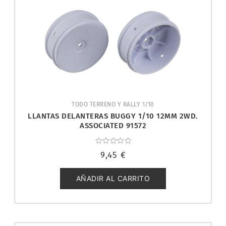
TODO TERRENO Y RALLY 1/10
LLANTAS DELANTERAS BUGGY 1/10 12MM 2WD.
ASSOCIATED 91572
Valorado
9,45
€
con
0
de
5
AÑADIR AL CARRITO