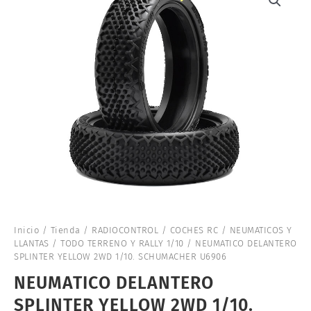
Inicio
/
Tienda
/
RADIOCONTROL
/
COCHES RC
/
NEUMATICOS Y
LLANTAS
/
TODO TERRENO Y RALLY 1/10
/ NEUMATICO DELANTERO
SPLINTER YELLOW 2WD 1/10. SCHUMACHER U6906
NEUMATICO DELANTERO
SPLINTER YELLOW 2WD 1/10.