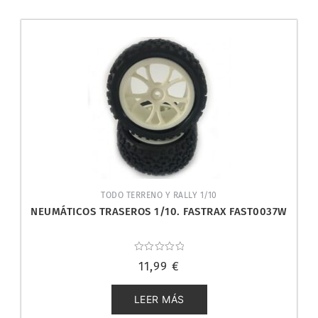
TODO TERRENO Y RALLY 1/10
NEUMÁTICOS TRASEROS 1/10. FASTRAX FAST0037W
Valorado
11,99
€
con
0
de
5
LEER MÁS