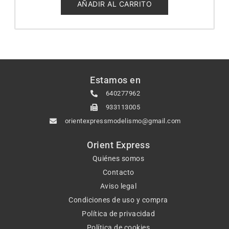
5
AÑADIR AL CARRITO
Estamos en
640277962
933113005
orientexpressmodelismo@gmail.com
Orient Express
Quiénes somos
Contacto
Aviso legal
Condiciones de uso y compra
Política de privacidad
Política de cookies