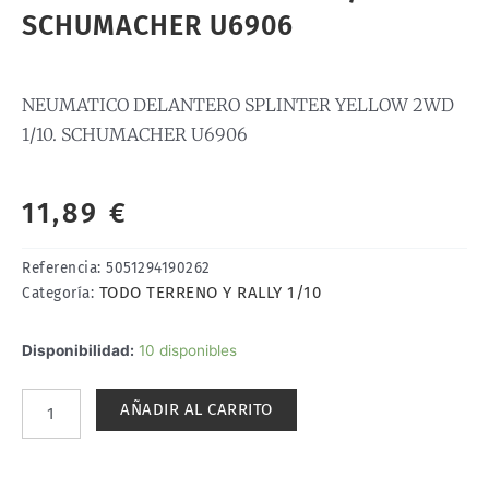
SCHUMACHER U6906
NEUMATICO DELANTERO SPLINTER YELLOW 2WD
1/10. SCHUMACHER U6906
11,89
€
Referencia:
5051294190262
TODO TERRENO Y RALLY 1/10
Categoría:
NEUMATICO
Disponibilidad:
10 disponibles
DELANTERO
SPLINTER
AÑADIR AL CARRITO
YELLOW
2WD
1/10.