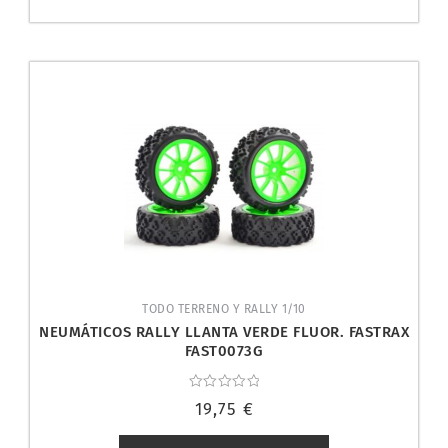
TODO TERRENO Y RALLY 1/10
NEUMÁTICOS RALLY LLANTA VERDE FLUOR. FASTRAX
FAST0073G
Valorado
19,75
€
con
0
de