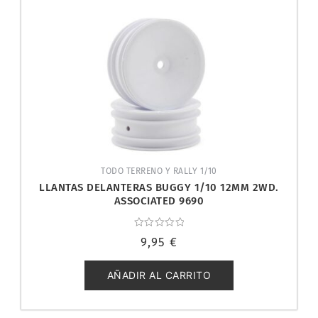
TODO TERRENO Y RALLY 1/10
LLANTAS DELANTERAS BUGGY 1/10 12MM 2WD.
ASSOCIATED 9690
Valorado
9,95
€
con
0
de
5
AÑADIR AL CARRITO