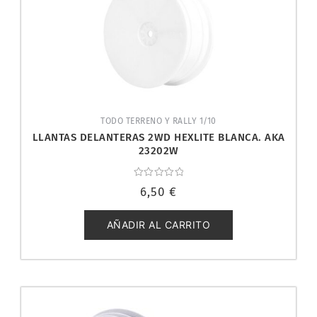
TODO TERRENO Y RALLY 1/10
LLANTAS DELANTERAS 2WD HEXLITE BLANCA. AKA
23202W
Valorado
6,50
€
con
0
de
5
AÑADIR AL CARRITO