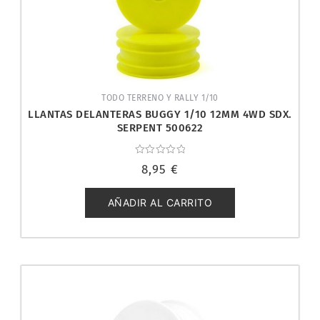
TODO TERRENO Y RALLY 1/10
LLANTAS DELANTERAS BUGGY 1/10 12MM 4WD SDX.
SERPENT 500622
Valorado
8,95
€
con
0
de
5
AÑADIR AL CARRITO