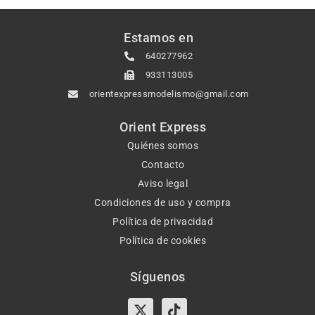
Estamos en
640277962
933113005
orientexpressmodelismo@gmail.com
Orient Express
Quiénes somos
Contacto
Aviso legal
Condiciones de uso y compra
Política de privacidad
Política de cookies
Síguenos
X-
Instagram
Tiktok
Facebook