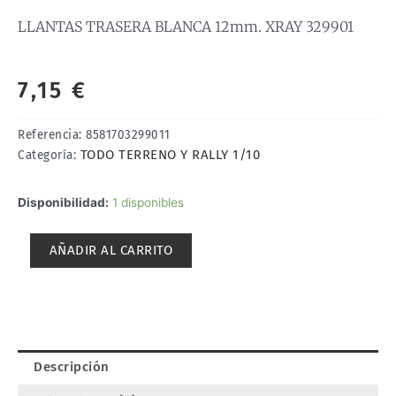
LLANTAS TRASERA BLANCA 12mm. XRAY 329901
7,15
€
Referencia:
8581703299011
TODO TERRENO Y RALLY 1/10
Categoría:
LLANTAS
Disponibilidad:
1 disponibles
TRASERA
BLANCA
AÑADIR AL CARRITO
12mm.
XRAY
329901
cantidad
Descripción