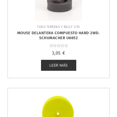
TODO TERRENO Y RALLY 1/10
MOUSE DELANTERA COMPUESTO HARD 2WD.
SCHUMACHER U6652
Valorado
3,05
€
con
0
de
5
LEER MÁS