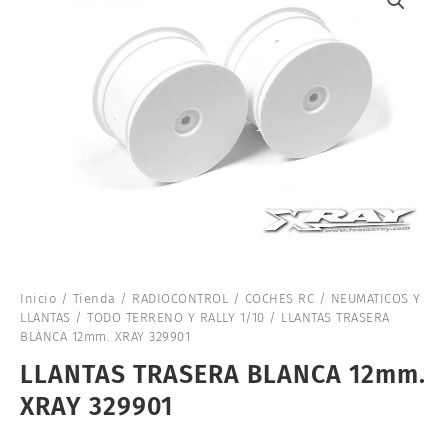
Inicio
/
Tienda
/
RADIOCONTROL
/
COCHES RC
/
NEUMATICOS Y
LLANTAS
/
TODO TERRENO Y RALLY 1/10
/ LLANTAS TRASERA
BLANCA 12mm. XRAY 329901
LLANTAS TRASERA BLANCA 12mm.
XRAY 329901