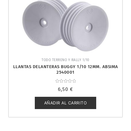
TODO TERRENO Y RALLY 1/10
LLANTAS DELANTERAS BUGGY 1/10 12MM. ABSIMA
2540001
Valorado
6,50
€
con
0
de
5
AÑADIR AL CARRITO