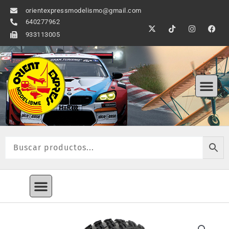
Ir
orientexpressmodelismo@gmail.com
al
640277962
X
T
I
F
contenido
-
i
n
a
933113005
t
k
s
c
w
t
t
e
i
o
a
b
t
k
g
o
t
r
o
Me
e
a
k
r
m
Menú