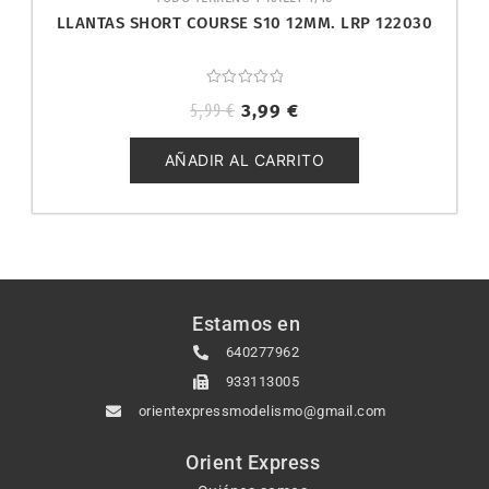
LLANTAS SHORT COURSE S10 12MM. LRP 122030
Valorado
5,99
€
3,99
€
con
0
de
5
AÑADIR AL CARRITO
Estamos en
640277962
933113005
orientexpressmodelismo@gmail.com
Orient Express