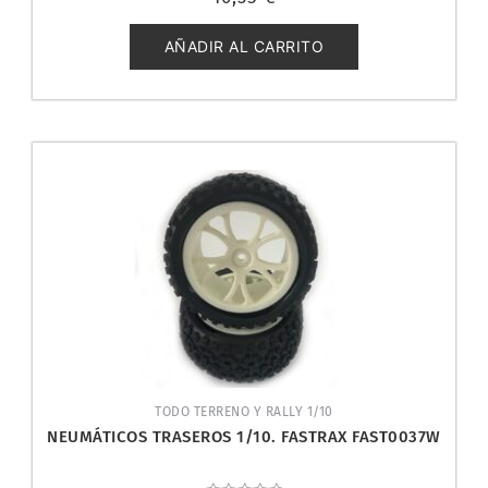
con
0
de
5
AÑADIR AL CARRITO
TODO TERRENO Y RALLY 1/10
NEUMÁTICOS TRASEROS 1/10. FASTRAX FAST0037W