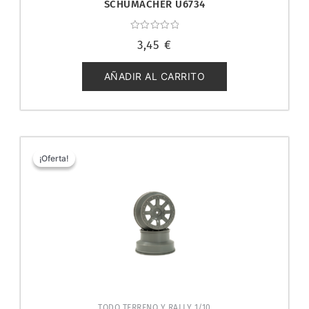
SCHUMACHER U6734
Valorado
3,45
€
con
0
de
5
AÑADIR AL CARRITO
El
El
precio
precio
¡Oferta!
¡Oferta!
original
actual
era:
es:
5,99 €.
3,99 €.
TODO TERRENO Y RALLY 1/10