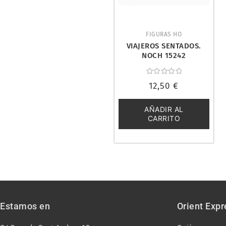
FIGURAS HO
VIAJEROS SENTADOS.
NOCH 15242
Valorado
12,50
€
con
0
de
5
AÑADIR AL
CARRITO
Estamos en
Orient Expr