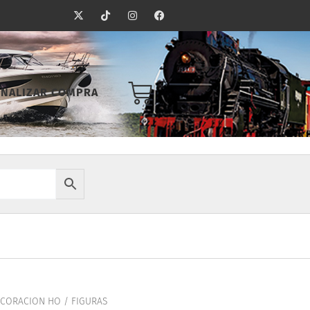
X
T
I
F
-
i
n
a
t
k
s
c
w
t
t
e
i
o
a
b
t
k
g
o
t
r
o
e
a
k
Carrito
INALIZAR COMPRA
r
m
CORACION HO
/
FIGURAS