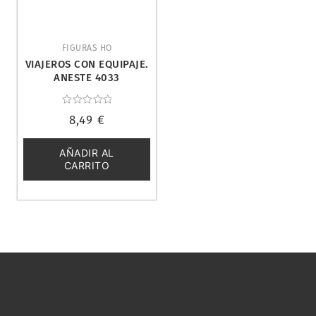
FIGURAS HO
VIAJEROS CON EQUIPAJE.
ANESTE 4033
Valorado
8,49
€
con
0
de
5
AÑADIR AL
CARRITO