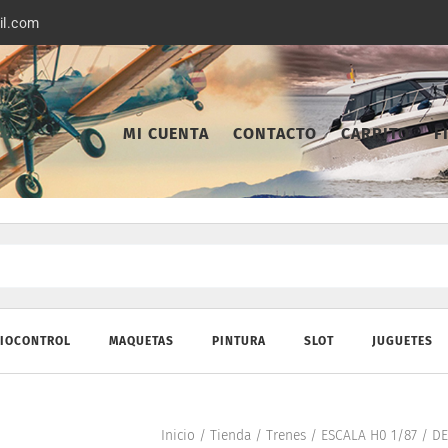
il.com
MI CUENTA
CONTACTO
CARRITO
F
IOCONTROL
MAQUETAS
PINTURA
SLOT
JUGUETES
Inicio
/
Tienda
/
Trenes
/
ESCALA H0 1/87
/
DE