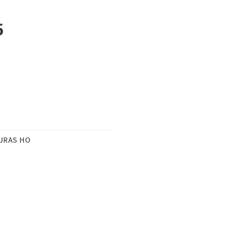
5
URAS HO