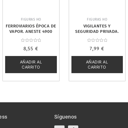
FIGURAS HO
FIGURAS HO
FERROVIARIOS ÉPOCA DE
VIGILANTES Y
VAPOR. ANESTE 4900
SEGURIDAD PRIVADA.
ANESTE 4064
Valorado
Valorado
8,55
€
7,99
€
con
con
0
0
de
de
5
5
AÑADIR AL
AÑADIR AL
CARRITO
CARRITO
ess
Síguenos
X-
Instagram
Tiktok
Facebook