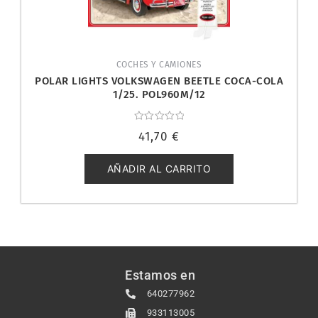
COCHES Y CAMIONES
POLAR LIGHTS VOLKSWAGEN BEETLE COCA-COLA
1/25. POL960M/12
Valorado
41,70
€
con
0
de
5
AÑADIR AL CARRITO
Estamos en
640277962
933113005