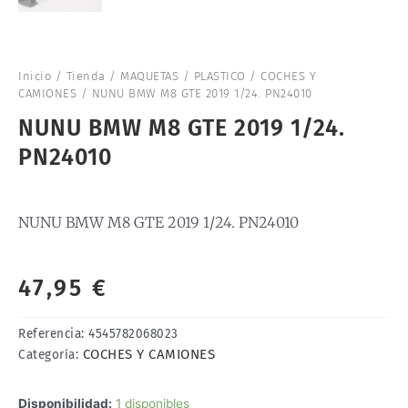
Inicio
/
Tienda
/
MAQUETAS
/
PLASTICO
/
COCHES Y
CAMIONES
/ NUNU BMW M8 GTE 2019 1/24. PN24010
NUNU BMW M8 GTE 2019 1/24.
PN24010
NUNU BMW M8 GTE 2019 1/24. PN24010
47,95
€
Referencia:
4545782068023
COCHES Y CAMIONES
Categoría:
NUNU
Disponibilidad:
1 disponibles