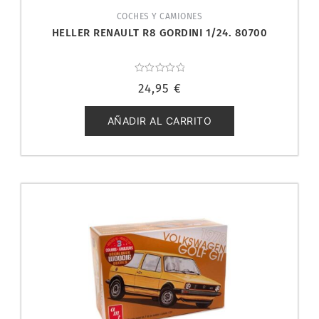
COCHES Y CAMIONES
HELLER RENAULT R8 GORDINI 1/24. 80700
Valorado
24,95
€
con
0
de
5
AÑADIR AL CARRITO