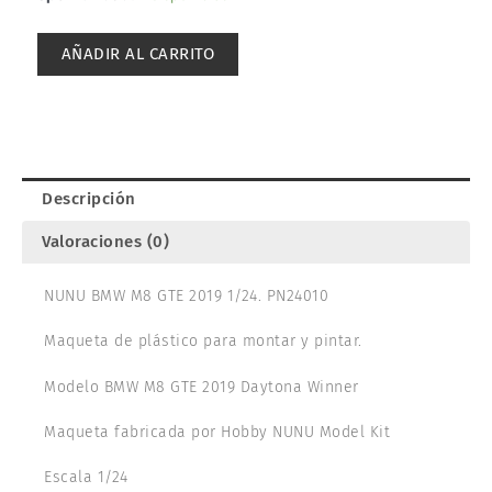
BMW
M8
AÑADIR AL CARRITO
GTE
2019
1/24.
PN24010
cantidad
Descripción
Valoraciones (0)
NUNU BMW M8 GTE 2019 1/24. PN24010
Maqueta de plástico para montar y pintar.
Modelo BMW M8 GTE 2019 Daytona Winner
Maqueta fabricada por Hobby NUNU Model Kit
Escala 1/24