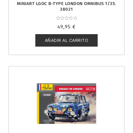
MINIART LGOC B-TYPE LONDON OMNIBUS 1/35.
38021
Valorado
49,95
€
con
0
de
5
AÑADIR AL CARRITO