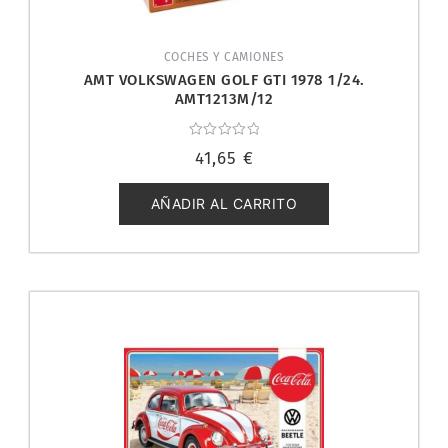
COCHES Y CAMIONES
AMT VOLKSWAGEN GOLF GTI 1978 1/24.
AMT1213M/12
Valorado
41,65
€
con
0
de
5
AÑADIR AL CARRITO