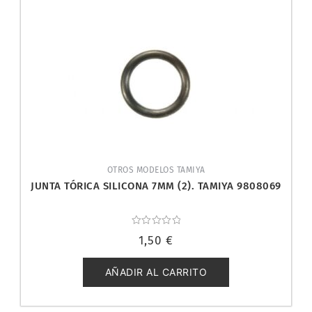
OTROS MODELOS TAMIYA
JUNTA TÓRICA SILICONA 7MM (2). TAMIYA 9808069
Valorado
1,50
€
con
0
de
5
AÑADIR AL CARRITO