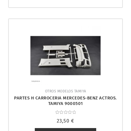
OTROS MODELOS TAMIYA
PARTES H CARROCERIA MERCEDES-BENZ ACTROS.
TAMIYA 9000501
Valorado
23,50
€
con
0
de