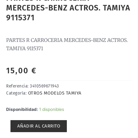
MERCEDES-BENZ ACTROS. TAMIYA
9115371
PARTES R CARROCERIA MERCEDES-BENZ ACTROS.
TAMIYA 9115371
15,00
€
Referencia:
3410569671943
OTROS MODELOS TAMIYA
Categoría:
PARTES
Disponibilidad:
1 disponibles
R
CARROCERIA
AÑADIR AL CARRITO
MERCEDES-
BENZ