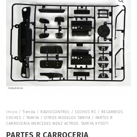
Inicio
/
Tienda
/
RADIOCONTROL
/
COCHES RC
/
RECAMBIOS
COCHES
/
TAMIYA
/
OTROS MODELOS TAMIYA
/ PARTES R
CARROCERIA MERCEDES-BENZ ACTROS. TAMIYA 9115371
PARTES R CARROCERIA