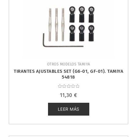
OTROS MODELOS TAMIYA
TIRANTES AJUSTABLES SET (G6-01, GF-01). TAMIYA
54818
Valorado
11,30
€
con
0
de
5
LEER MÁS