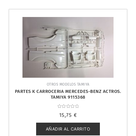
OTROS MODELOS TAMIYA
PARTES K CARROCERIA MERCEDES-BENZ ACTROS.
TAMIYA 9115368
Valorado
15,75
€
con
0
de
5
AÑADIR AL CARRITO