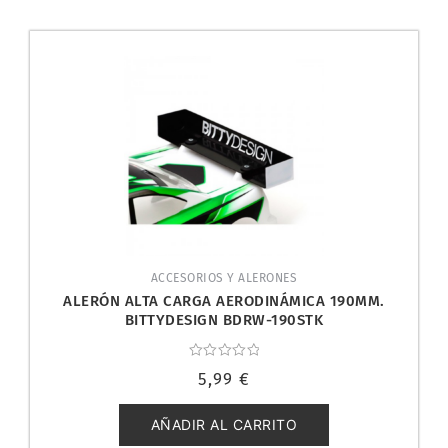
ACCESORIOS Y ALERONES
ALERÓN ALTA CARGA AERODINÁMICA 190MM.
BITTYDESIGN BDRW-190STK
Valorado
5,99
€
con
0
de
5
AÑADIR AL CARRITO