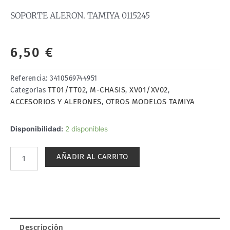
SOPORTE ALERON. TAMIYA 0115245
6,50
€
Referencia:
3410569744951
TT01/TT02
M-CHASIS
XV01/XV02
Categorías
,
,
,
ACCESORIOS Y ALERONES
OTROS MODELOS TAMIYA
,
SOPORTE
Disponibilidad:
2 disponibles
ALERON.
TAMIYA
AÑADIR AL CARRITO
0115245
cantidad
Descripción