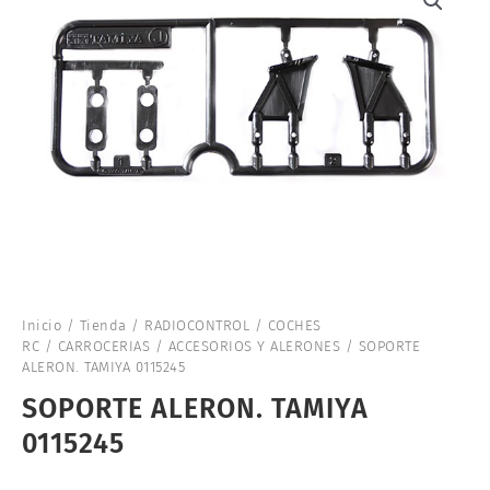
Inicio
/
Tienda
/
RADIOCONTROL
/
COCHES
RC
/
CARROCERIAS
/
ACCESORIOS Y ALERONES
/ SOPORTE
ALERON. TAMIYA 0115245
SOPORTE ALERON. TAMIYA
0115245