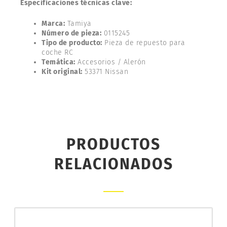
Especificaciones técnicas clave:
Marca:
Tamiya
Número de pieza:
0115245
Tipo de producto:
Pieza de repuesto para
coche RC
Temática:
Accesorios / Alerón
Kit original:
53371 Nissan
PRODUCTOS
RELACIONADOS