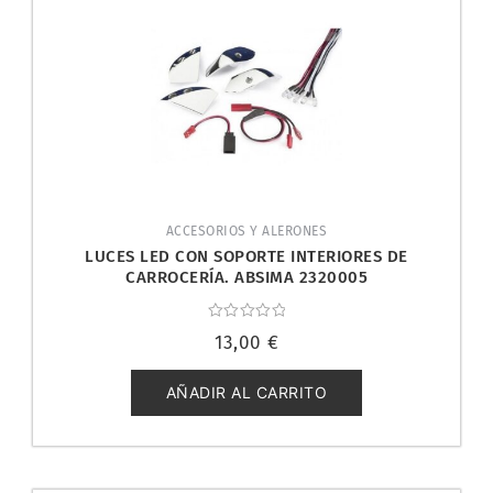
ACCESORIOS Y ALERONES
LUCES LED CON SOPORTE INTERIORES DE
CARROCERÍA. ABSIMA 2320005
Valorado
13,00
€
con
0
de
5
AÑADIR AL CARRITO