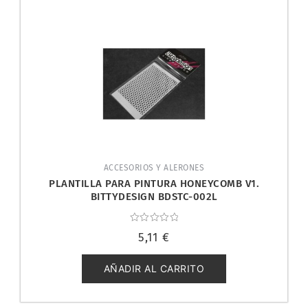
ACCESORIOS Y ALERONES
PLANTILLA PARA PINTURA HONEYCOMB V1.
BITTYDESIGN BDSTC-002L
Valorado
5,11
€
con
0
de
5
AÑADIR AL CARRITO