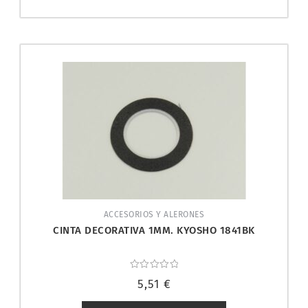
ACCESORIOS Y ALERONES
CINTA DECORATIVA 1MM. KYOSHO 1841BK
Valorado
5,51
€
con
0
de