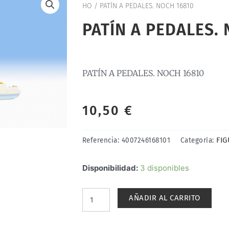
HO
/ PATÍN A PEDALES. NOCH 16810
PATÍN A PEDALES.
PATÍN A PEDALES. NOCH 16810
10,50
€
FI
Referencia:
4007246168101
Categoría:
PATÍN
Disponibilidad:
3 disponibles
A
PEDALES.
AÑADIR AL CARRITO
NOCH
16810
cantidad