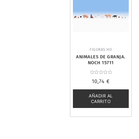
FIGURAS HO
ANIMALES DE GRANJA.
NOCH 15711
Valorado
10,74
€
con
0
de
5
AÑADIR AL
CARRITO