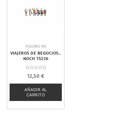
FIGURAS HO
VIAJEROS DE NEGOCIOS..
NOCH 15226
Valorado
12,50
€
con
0
de
5
AÑADIR AL
CARRITO