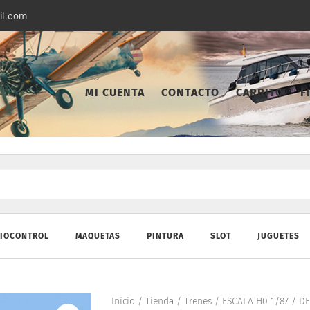
il.com
MI CUENTA
CONTACTO
CARRITO
F
IOCONTROL
MAQUETAS
PINTURA
SLOT
JUGUETES
Inicio
/
Tienda
/
Trenes
/
ESCALA H0 1/87
/
DE