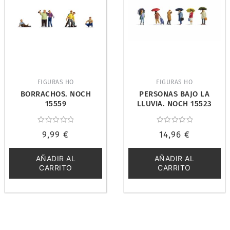
FIGURAS HO
FIGURAS HO
BORRACHOS. NOCH
PERSONAS BAJO LA
15559
LLUVIA. NOCH 15523
Valorado
Valorado
9,99
€
14,96
€
con
con
0
0
de
de
5
5
AÑADIR AL
AÑADIR AL
CARRITO
CARRITO