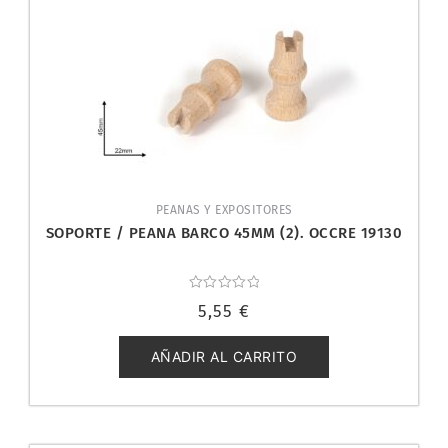
PEANAS Y EXPOSITORES
SOPORTE / PEANA BARCO 45MM (2). OCCRE 19130
Valorado
5,55
€
con
0
de
5
AÑADIR AL CARRITO