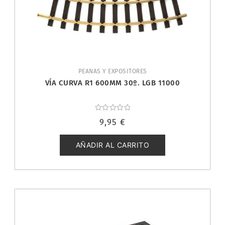
PEANAS Y EXPOSITORES
VÍA CURVA R1 600MM 30º. LGB 11000
Valorado
9,95
€
con
0
de
5
AÑADIR AL CARRITO