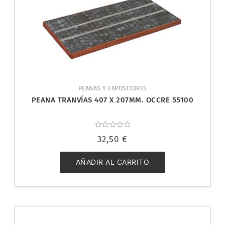
PEANAS Y EXPOSITORES
PEANA TRANVÍAS 407 X 207MM. OCCRE 55100
Valorado
32,50
€
con
0
de
5
AÑADIR AL CARRITO