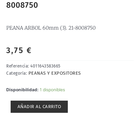
8008750
PEANA ARBOL 60mm (3). 21-8008750
3,75
€
Referencia:
4011643583665
PEANAS Y EXPOSITORES
Categoría:
PEANA
Disponibilidad:
1 disponibles
ARBOL
60mm
AÑADIR AL CARRITO
(3).
21-
8008750
cantidad