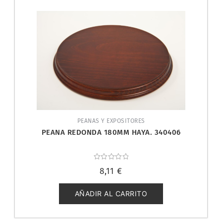
PEANAS Y EXPOSITORES
PEANA REDONDA 180MM HAYA. 340406
Valorado
8,11
€
con
0
de
5
AÑADIR AL CARRITO