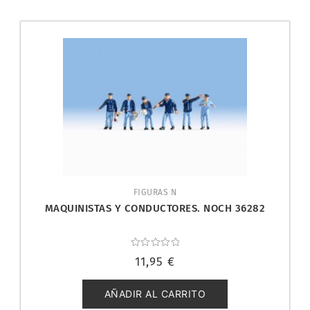
FIGURAS N
MAQUINISTAS Y CONDUCTORES. NOCH 36282
Valorado
11,95
€
con
0
de
5
AÑADIR AL CARRITO