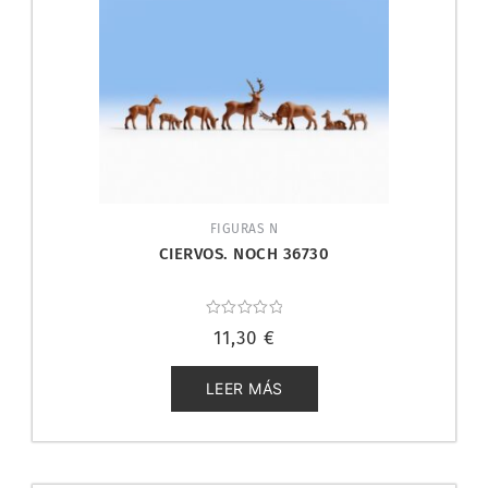
FIGURAS N
CIERVOS. NOCH 36730
Valorado
11,30
€
con
0
de
5
LEER MÁS