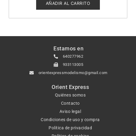
5
AÑADIR AL CARRITO
Estamos en
640277962
933113005
orientexpressmodelismo@gmail.com
Orient Express
Quiénes somos
Contacto
Aviso legal
Condiciones de uso y compra
Política de privacidad
Política de cookies