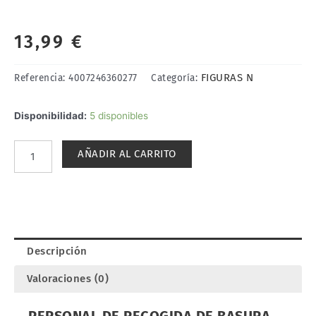
13,99
€
FIGURAS N
Referencia:
4007246360277
Categoría:
PERSONAL
Disponibilidad:
5 disponibles
DE
RECOGIDA
AÑADIR AL CARRITO
DE
BASURA.
NOCH
36027
cantidad
Descripción
Valoraciones (0)
PERSONAL DE RECOGIDA DE BASURA.