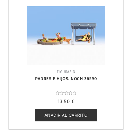
FIGURAS N
PADRES E HIJOS. NOCH 36590
Valorado
13,50
€
con
0
de
5
AÑADIR AL CARRITO