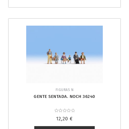
FIGURAS N
GENTE SENTADA. NOCH 36240
Valorado
12,20
€
con
0
de