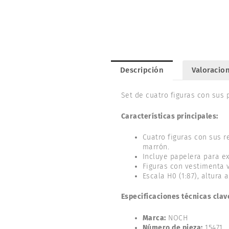
Descripción
Valoracion
Set de cuatro figuras con sus 
Características principales:
Cuatro figuras con sus r
marrón.
Incluye papelera para e
Figuras con vestimenta v
Escala H0 (1:87), altura
Especificaciones técnicas clav
Marca:
NOCH
Número de pieza:
15471