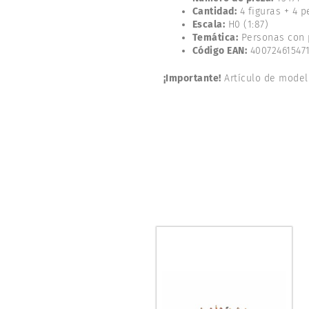
Cantidad:
4 figuras + 4 p
Escala:
H0 (1:87)
Temática:
Personas con p
Código EAN:
40072461547
¡Importante!
Artículo de model