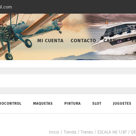
il.com
MI CUENTA
CONTACTO
CARRITO
F
IOCONTROL
MAQUETAS
PINTURA
SLOT
JUGUETES
Inicio
/
Tienda
/
Trenes
/
ESCALA H0 1/87
/
DE