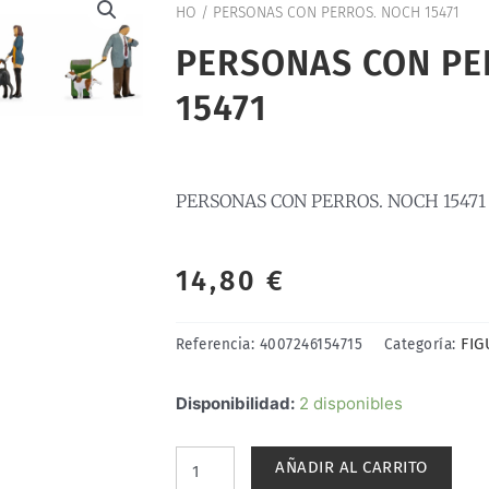
HO
/ PERSONAS CON PERROS. NOCH 15471
PERSONAS CON PE
15471
PERSONAS CON PERROS. NOCH 15471
14,80
€
FIG
Referencia:
4007246154715
Categoría:
PERSONAS
Disponibilidad:
2 disponibles
CON
PERROS.
AÑADIR AL CARRITO
NOCH