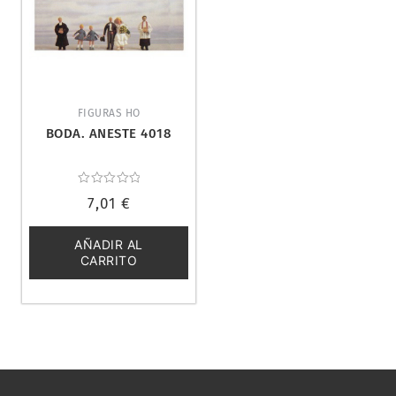
FIGURAS HO
BODA. ANESTE 4018
Valorado
7,01
€
con
0
de
5
AÑADIR AL
CARRITO