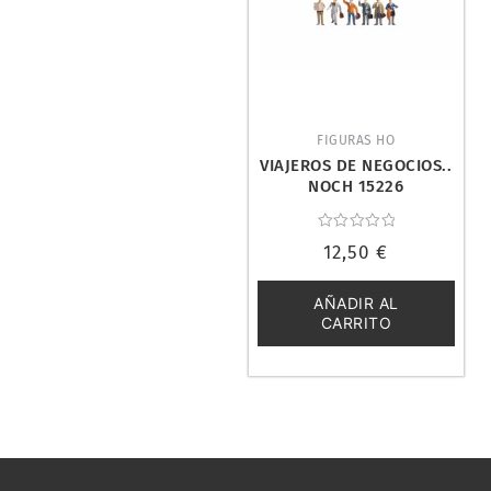
FIGURAS HO
VIAJEROS DE NEGOCIOS..
NOCH 15226
Valorado
12,50
€
con
0
de
5
AÑADIR AL
CARRITO