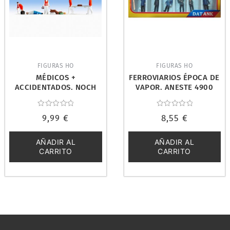
FIGURAS HO
FIGURAS HO
MÉDICOS +
FERROVIARIOS ÉPOCA DE
ACCIDENTADOS. NOCH
VAPOR. ANESTE 4900
15094
Valorado
Valorado
9,99
€
8,55
€
con
con
0
0
de
de
5
5
AÑADIR AL
AÑADIR AL
CARRITO
CARRITO