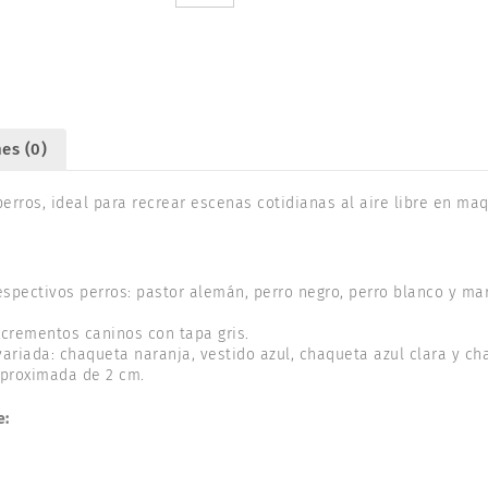
15471
cantidad
es (0)
perros, ideal para recrear escenas cotidianas al aire libre en ma
espectivos perros: pastor alemán, perro negro, perro blanco y mar
xcrementos caninos con tapa gris.
ariada: chaqueta naranja, vestido azul, chaqueta azul clara y ch
 aproximada de 2 cm.
e: