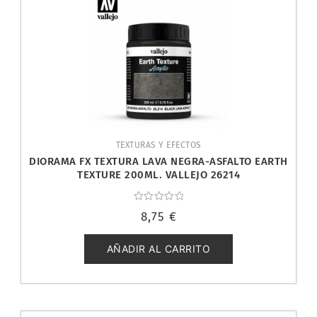
TEXTURAS Y EFECTOS
DIORAMA FX TEXTURA LAVA NEGRA-ASFALTO EARTH
TEXTURE 200ML. VALLEJO 26214
Valorado
8,75
€
con
0
de
5
AÑADIR AL CARRITO