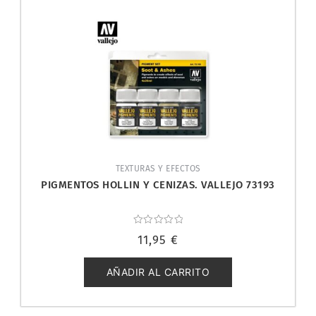
TEXTURAS Y EFECTOS
PIGMENTOS HOLLIN Y CENIZAS. VALLEJO 73193
Valorado
11,95
€
con
0
de
5
AÑADIR AL CARRITO