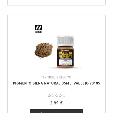
TEXTURAS Y EFECTOS
PIGMENTO SIENA NATURAL 35ML. VALLEJO 73105
Valorado
2,89
€
con
0
de