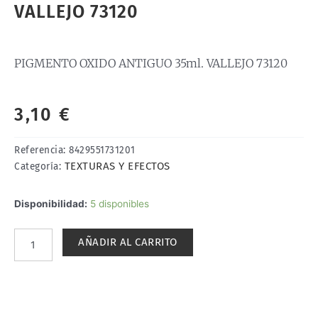
VALLEJO 73120
PIGMENTO OXIDO ANTIGUO 35ml. VALLEJO 73120
3,10
€
Referencia:
8429551731201
TEXTURAS Y EFECTOS
Categoría:
PIGMENTO
Disponibilidad:
5 disponibles
OXIDO
ANTIGUO
AÑADIR AL CARRITO
35ml.
VALLEJO
73120
cantidad