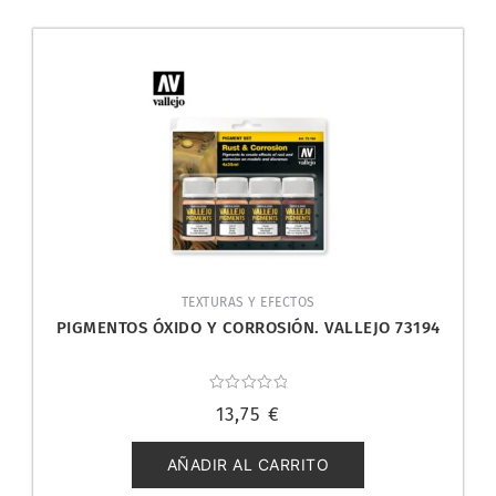
TEXTURAS Y EFECTOS
PIGMENTOS ÓXIDO Y CORROSIÓN. VALLEJO 73194
Valorado
13,75
€
con
0
de
5
AÑADIR AL CARRITO