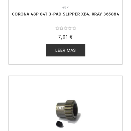
48P
CORONA 48P 84T 3-PAD SLIPPER XB4. XRAY 365884
Valorado
7,01
€
con
0
de
5
LEER MÁS