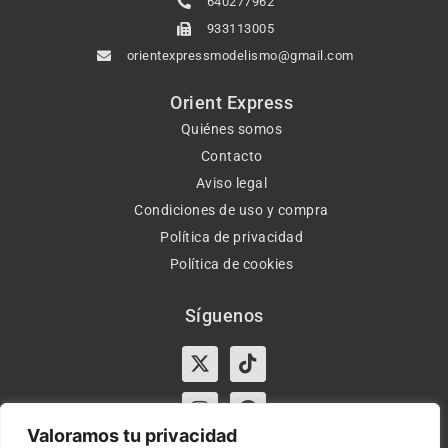
640277962
933113005
orientexpressmodelismo@gmail.com
Orient Express
Quiénes somos
Contacto
Aviso legal
Condiciones de uso y compra
Política de privacidad
Política de cookies
Síguenos
X-
Instagram
Tiktok
Facebook
twitter
Valoramos tu privacidad