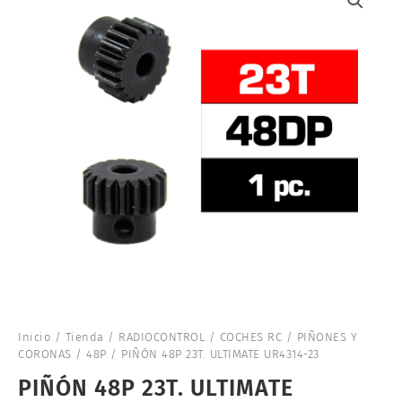
Inicio
/
Tienda
/
RADIOCONTROL
/
COCHES RC
/
PIÑONES Y
CORONAS
/
48P
/ PIÑÓN 48P 23T. ULTIMATE UR4314-23
PIÑÓN 48P 23T. ULTIMATE