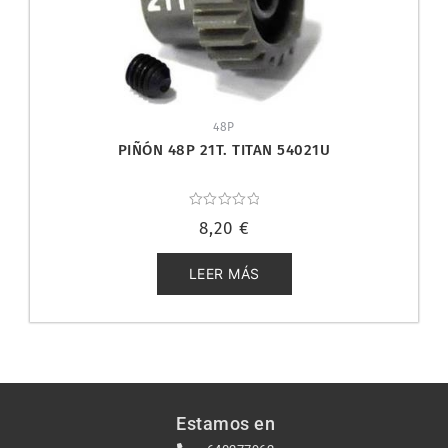
48P
PIÑÓN 48P 21T. TITAN 54021U
Valorado
8,20
€
con
0
de
5
LEER MÁS
Estamos en