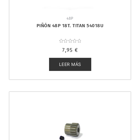
48P
PIÑÓN 48P 18T. TITAN 54018U
Valorado
7,95
€
con
0
de
5
LEER MÁS