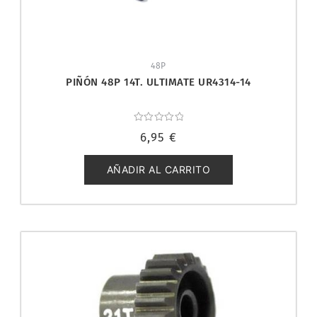
48P
PIÑÓN 48P 14T. ULTIMATE UR4314-14
Valorado
6,95
€
con
0
de
5
AÑADIR AL CARRITO