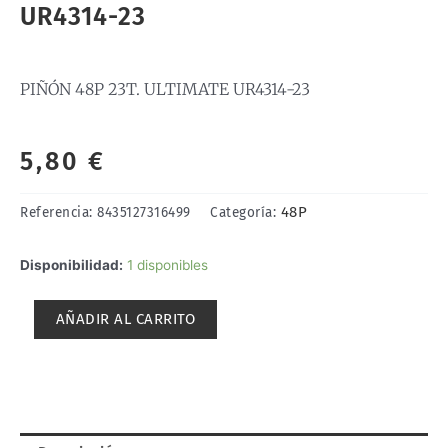
UR4314-23
PIÑÓN 48P 23T. ULTIMATE UR4314-23
5,80
€
48P
Referencia:
8435127316499
Categoría:
PIÑÓN
Disponibilidad:
1 disponibles
48P
23T.
AÑADIR AL CARRITO
ULTIMATE
UR4314-
23
cantidad