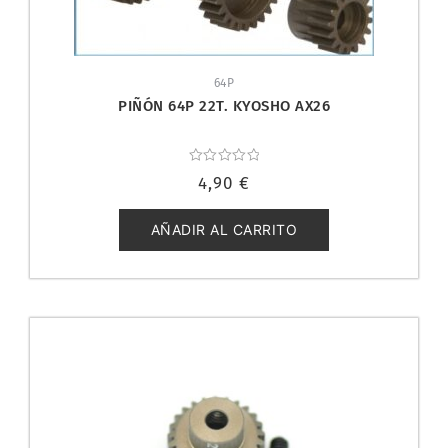
64P
PIÑÓN 64P 22T. KYOSHO AX26
Valorado
4,90
€
con
0
de
5
AÑADIR AL CARRITO