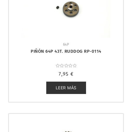
64P
PIÑÓN 64P 43T. RUDDOG RP-0114
Valorado
7,95
€
con
0
de
5
LEER MÁS