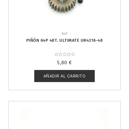
64P
PIÑÓN 64P 48T. ULTIMATE UR4316-48
Valorado
5,80
€
con
0
de
5
AÑADIR AL CARRITO