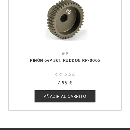
64P
PIÑÓN 64P 36T. RUDDOG RP-0066
Valorado
7,95
€
con
0
de
5
AÑADIR AL CARRITO