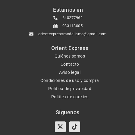
Estamos en
640277962
933113005
orientexpressmodelismo@gmail.com
Orient Express
Quiénes somos
Contacto
Aviso legal
Condiciones de uso y compra
Política de privacidad
Política de cookies
Síguenos
X-
Instagram
Tiktok
Facebook
twitter