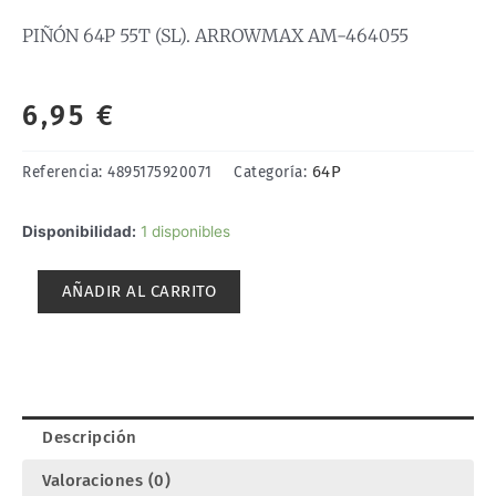
PIÑÓN 64P 55T (SL). ARROWMAX AM-464055
6,95
€
64P
Referencia:
4895175920071
Categoría:
PIÑÓN
Disponibilidad:
1 disponibles
64P
55T
AÑADIR AL CARRITO
(SL).
ARROWMAX
AM-
464055
cantidad
Descripción
Valoraciones (0)