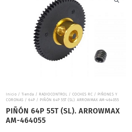
Inicio
/
Tienda
/
RADIOCONTROL
/
COCHES RC
/
PIÑONES Y
CORONAS
/
64P
/ PIÑÓN 64P 55T (SL). ARROWMAX AM-464055
PIÑÓN 64P 55T (SL). ARROWMAX
AM-464055