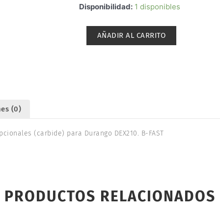
PISTA
Disponibilidad:
1 disponibles
/
BOLAS
AÑADIR AL CARRITO
DIFERENCIAL
DURANGO
DEX210
CARBIDE.
B-
FAST
es (0)
DR63
cantidad
opcionales (carbide) para Durango DEX210. B-FAST
PRODUCTOS RELACIONADOS