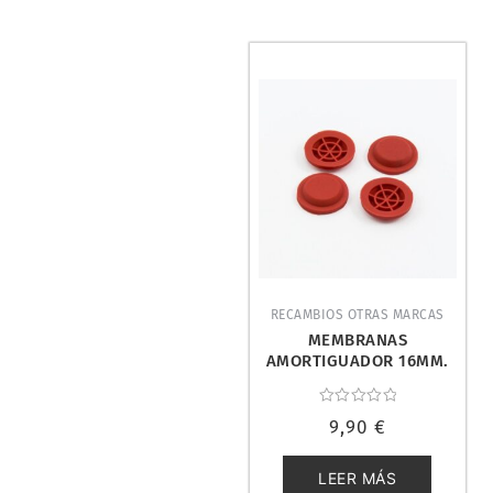
RECAMBIOS OTRAS MARCAS
MEMBRANAS
AMORTIGUADOR 16MM.
ULTIMATE UR1702
Valorado
9,90
€
con
0
de
5
LEER MÁS