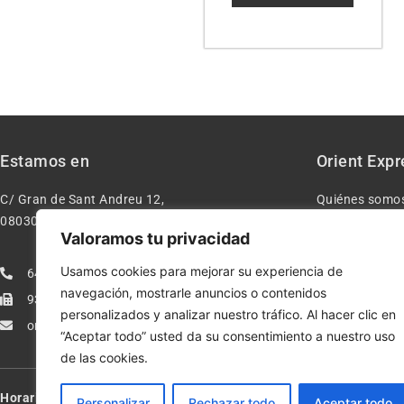
Estamos en
Orient Expr
C/ Gran de Sant Andreu 12,
Quiénes somo
08030 – Barcelona España
Contacto
Valoramos tu privacidad
Aviso legal
Usamos cookies para mejorar su experiencia de
640277962
Condiciones d
navegación, mostrarle anuncios o contenidos
933113005
Política de pr
personalizados y analizar nuestro tráfico. Al hacer clic en
orientexpressmodelismo@gmail.com
Política de co
“Aceptar todo” usted da su consentimiento a nuestro uso
de las cookies.
Horario:
Lun-Vie de 10:00-13:30 y 17:00-20:00 – Sáb de 10:00-13:3
Personalizar
Rechazar todo
Aceptar todo