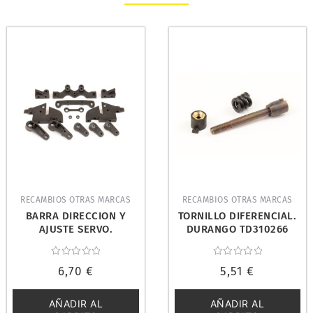
RECAMBIOS OTRAS MARCAS
RECAMBIOS OTRAS MARCAS
BARRA DIRECCION Y
TORNILLO DIFERENCIAL.
AJUSTE SERVO.
DURANGO TD310266
DURANGO TD320124
Valorado
Valorado
6,70
€
5,51
€
con
con
0
0
de
de
5
5
AÑADIR AL
AÑADIR AL