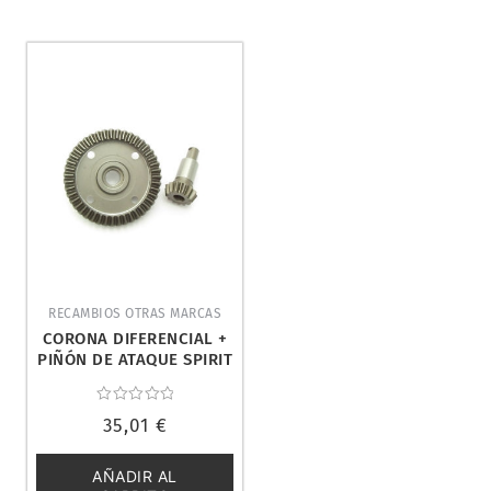
RECAMBIOS OTRAS MARCAS
CORONA DIFERENCIAL +
PIÑÓN DE ATAQUE SPIRIT
(43T+13T). HOBBYTECH
STRS
Valorado
35,01
€
con
0
de
5
AÑADIR AL