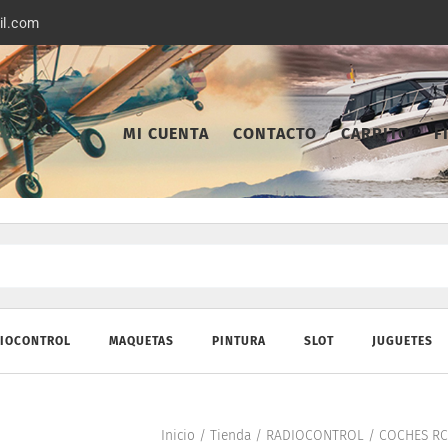
il.com
MI CUENTA
CONTACTO
CARRITO
F
IOCONTROL
MAQUETAS
PINTURA
SLOT
JUGUETES
Inicio
/
Tienda
/
RADIOCONTROL
/
COCHES RC