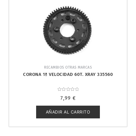
RECAMBIOS OTRAS MARCAS
CORONA 1ª VELOCIDAD 60T. XRAY 335560
Valorado
7,99
€
con
0
de
5
AÑADIR AL CARRITO