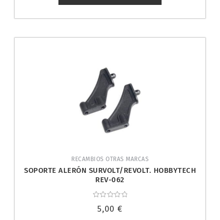
RECAMBIOS OTRAS MARCAS
SOPORTE ALERÓN SURVOLT/REVOLT. HOBBYTECH
REV-062
Valorado
5,00
€
con
0