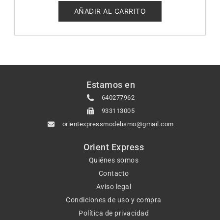
de
5
AÑADIR AL CARRITO
Estamos en
640277962
933113005
orientexpressmodelismo@gmail.com
Orient Express
Quiénes somos
Contacto
Aviso legal
Condiciones de uso y compra
Política de privacidad