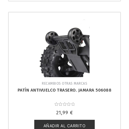
RECAMBIOS OTRAS MARCAS
PATÍN ANTIVUELCO TRASERO. JAMARA 506088
Valorado
21,99
€
con
0
de
5
AÑADIR AL CARRITO