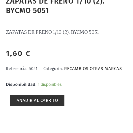
ZAPATAS DE FRENO 1/10 (2).
BYCMO 5051
ZAPATAS DE FRENO 1/10 (2). BYCMO 5051
1,60
€
RECAMBIOS OTRAS MARCAS
Referencia:
5051
Categoría:
ZAPATAS
Disponibilidad:
1 disponibles
DE
FRENO
AÑADIR AL CARRITO
1/10
(2).
BYCMO
5051
cantidad