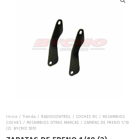
Inicio
/
Tienda
/
RADIOCONTROL
/
COCHES RC
/
RECAMBIOS
COCHES
/
RECAMBIOS OTRAS MARCAS
/ ZAPATAS DE FRENO 1/10
(2). BYCMO 5051