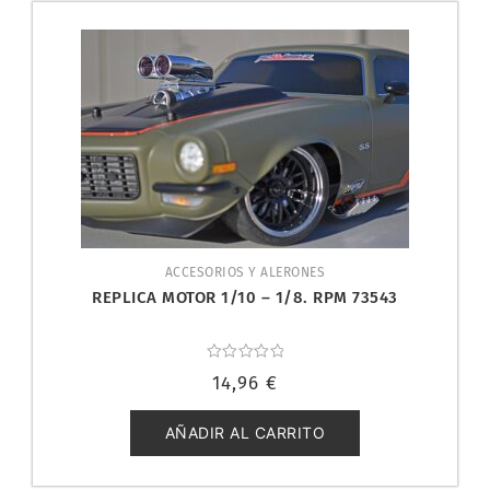
ACCESORIOS Y ALERONES
REPLICA MOTOR 1/10 – 1/8. RPM 73543
Valorado
14,96
€
con
0
de
5
AÑADIR AL CARRITO