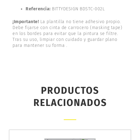
Referencia:
BITTYDESIGN BDSTC-002L
¡Importante!
La plantilla no tiene adhesivo propio.
Debe fijarse con cinta de carrocero (masking tape)
en los bordes para evitar que la pintura se filtre.
Tras su uso, limpiar con cuidado y guardar plano
para mantener su forma .
PRODUCTOS
RELACIONADOS