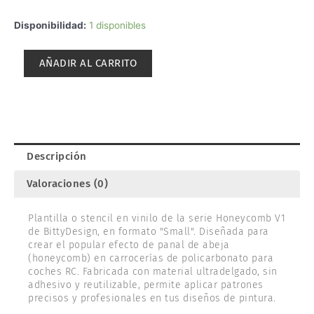
PLANTILLA
Disponibilidad:
1 disponibles
PARA
PINTURA
AÑADIR AL CARRITO
HONEYCOMB
V1.
BITTYDESIGN
BDSTC-
002L
cantidad
Descripción
Valoraciones (0)
Plantilla o stencil en vinilo de la serie Honeycomb V1
de BittyDesign, en formato "Small". Diseñada para
crear el popular efecto de panal de abeja
(honeycomb) en carrocerías de policarbonato para
coches RC. Fabricada con material ultradelgado, sin
adhesivo y reutilizable, permite aplicar patrones
precisos y profesionales en tus diseños de pintura.