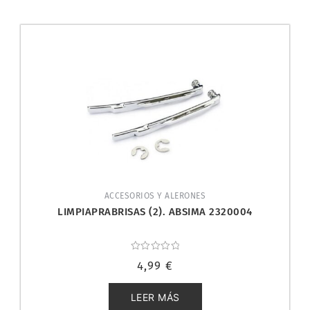
ACCESORIOS Y ALERONES
LIMPIAPRABRISAS (2). ABSIMA 2320004
Valorado
4,99
€
con
0
de
5
LEER MÁS