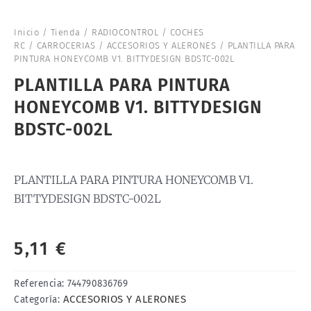
Inicio
/
Tienda
/
RADIOCONTROL
/
COCHES
RC
/
CARROCERIAS
/
ACCESORIOS Y ALERONES
/ PLANTILLA PARA
PINTURA HONEYCOMB V1. BITTYDESIGN BDSTC-002L
PLANTILLA PARA PINTURA
HONEYCOMB V1. BITTYDESIGN
BDSTC-002L
PLANTILLA PARA PINTURA HONEYCOMB V1.
BITTYDESIGN BDSTC-002L
5,11
€
Referencia:
744790836769
ACCESORIOS Y ALERONES
Categoría: