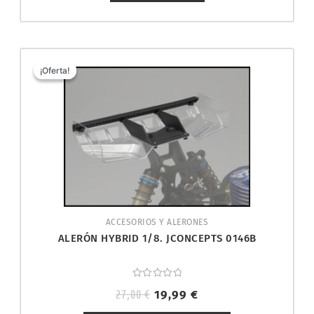
El
El
precio
precio
¡Oferta!
¡Oferta!
original
actual
era:
es:
27,00 €.
19,99 €.
ACCESORIOS Y ALERONES
ALERÓN HYBRID 1/8. JCONCEPTS 0146B
Valorado
27,00
€
19,99
€
con
0
de