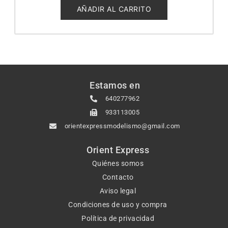
5
AÑADIR AL CARRITO
Estamos en
640277962
933113005
orientexpressmodelismo@gmail.com
Orient Express
Quiénes somos
Contacto
Aviso legal
Condiciones de uso y compra
Política de privacidad