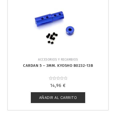
ACCESORIOS Y RECAMBIOS
CARDAN 5 – 3MM. KYOSHO B0232-13B
Valorado
14,96
€
con
0
de
5
AÑADIR AL CARRITO