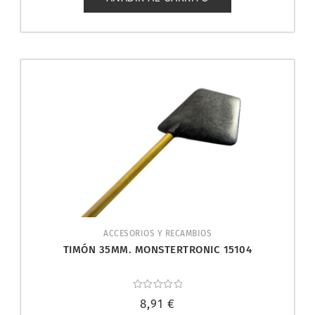
ACCESORIOS Y RECAMBIOS
TIMÓN 35MM. MONSTERTRONIC 15104
Valorado
8,91
€
con