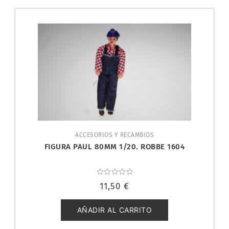
ACCESORIOS Y RECAMBIOS
FIGURA PAUL 80MM 1/20. ROBBE 1604
Valorado
11,50
€
con
0
de
5
AÑADIR AL CARRITO