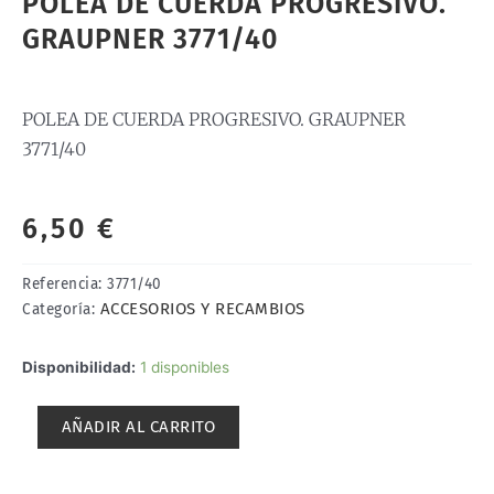
POLEA DE CUERDA PROGRESIVO.
GRAUPNER 3771/40
POLEA DE CUERDA PROGRESIVO. GRAUPNER
3771/40
6,50
€
Referencia:
3771/40
ACCESORIOS Y RECAMBIOS
Categoría:
POLEA
Disponibilidad:
1 disponibles
DE
CUERDA
AÑADIR AL CARRITO
PROGRESIVO.
GRAUPNER
3771/40