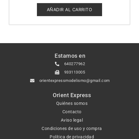
0
de
5
AÑADIR AL CARRITO
Estamos en
640277962
933113005
orientexpressmodelismo@gmail.com
Orient Express
Quiénes somos
Contacto
Aviso legal
Condiciones de uso y compra
Política de privacidad