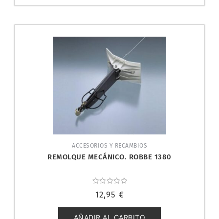
ACCESORIOS Y RECAMBIOS
REMOLQUE MECÁNICO. ROBBE 1380
Valorado
12,95
€
con
0
de
5
AÑADIR AL CARRITO