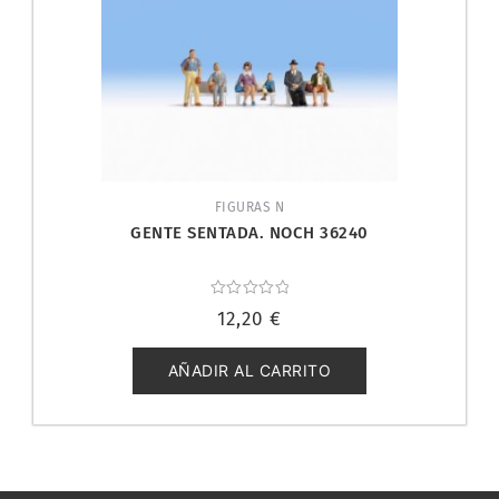
FIGURAS N
GENTE SENTADA. NOCH 36240
Valorado
12,20
€
con
0
de
5
AÑADIR AL CARRITO