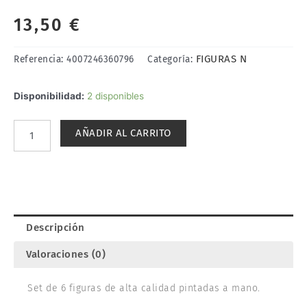
13,50
€
FIGURAS N
Referencia:
4007246360796
Categoría:
POLICÍA
Disponibilidad:
2 disponibles
(FUERZA
ESPECIAL).
AÑADIR AL CARRITO
NOCH
36079
cantidad
Descripción
Valoraciones (0)
Set de 6 figuras de alta calidad pintadas a mano.