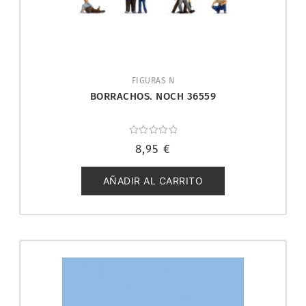
FIGURAS N
BORRACHOS. NOCH 36559
Valorado
8,95
€
con
0
de
5
AÑADIR AL CARRITO