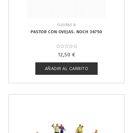
FIGURAS N
PASTOR CON OVEJAS. NOCH 36750
Valorado
12,50
€
con
0
de
5
AÑADIR AL CARRITO