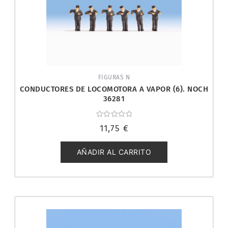
FIGURAS N
CONDUCTORES DE LOCOMOTORA A VAPOR (6). NOCH
36281
Valorado
11,75
€
con
0
de
5
AÑADIR AL CARRITO