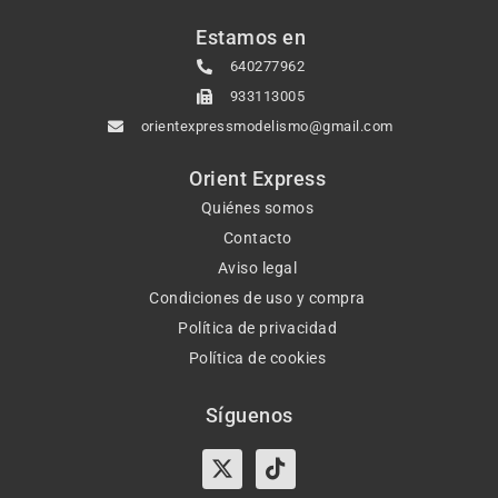
Estamos en
640277962
933113005
orientexpressmodelismo@gmail.com
Orient Express
Quiénes somos
Contacto
Aviso legal
Condiciones de uso y compra
Política de privacidad
Política de cookies
Síguenos
X-
Instagram
Tiktok
Facebook
twitter