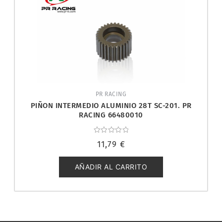
PR RACING
PIÑON INTERMEDIO ALUMINIO 28T SC-201. PR
RACING 66480010
Valorado
11,79
€
con
0
de
5
AÑADIR AL CARRITO