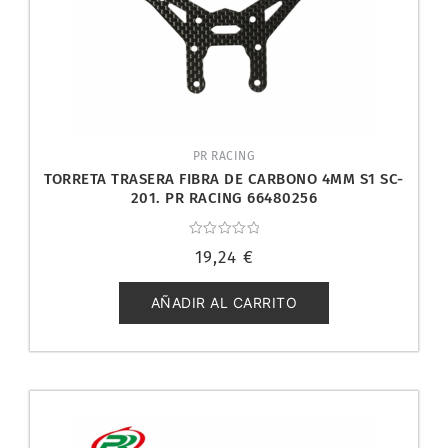
PR RACING
TORRETA TRASERA FIBRA DE CARBONO 4MM S1 SC-
201. PR RACING 66480256
Valorado
19,24
€
con
0
de
5
AÑADIR AL CARRITO