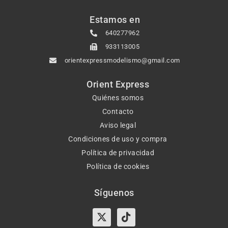
Estamos en
640277962
933113005
orientexpressmodelismo@gmail.com
Orient Express
Quiénes somos
Contacto
Aviso legal
Condiciones de uso y compra
Política de privacidad
Política de cookies
Síguenos
X-
Instagram
Tiktok
Facebook
twitter