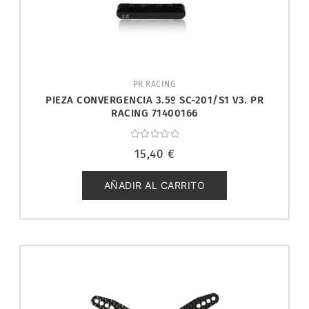
PR RACING
PIEZA CONVERGENCIA 3.5º SC-201/S1 V3. PR
RACING 71400166
Valorado
15,40
€
con
0
de
5
AÑADIR AL CARRITO