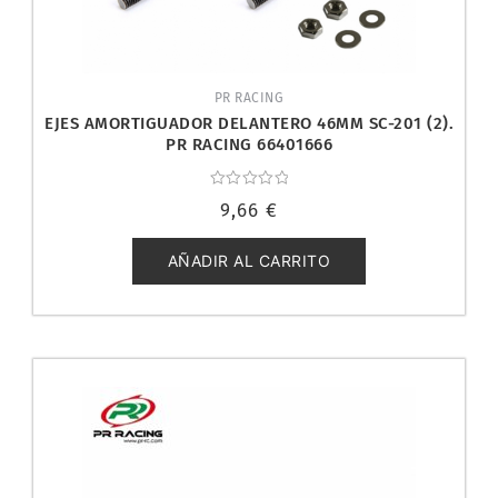
PR RACING
EJES AMORTIGUADOR DELANTERO 46MM SC-201 (2).
PR RACING 66401666
Valorado
9,66
€
con
0
de
5
AÑADIR AL CARRITO