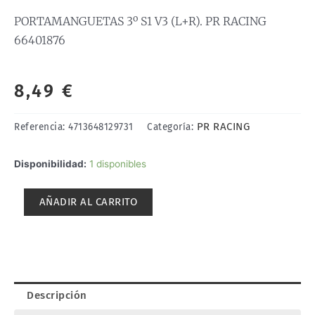
PORTAMANGUETAS 3º S1 V3 (L+R). PR RACING
66401876
8,49
€
PR RACING
Referencia:
4713648129731
Categoría:
PORTAMANGUETAS
Disponibilidad:
1 disponibles
3º
S1
AÑADIR AL CARRITO
V3
(L+R).
PR
RACING
66401876
cantidad
Descripción