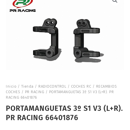
Inicio
/
Tienda
/
RADIOCONTROL
/
COCHES RC
/
RECAMBIOS
COCHES
/
PR RACING
/ PORTAMANGUETAS 3º S1 V3 (L+R). PR
RACING 66401876
PORTAMANGUETAS 3º S1 V3 (L+R).
PR RACING 66401876