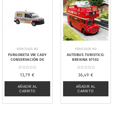
VEHICULOS HO
VEHICULOS HO
FURGONETA VW CADY
AUTOBUS TURISTICO.
CONSERVACIÓN DE
BREKINA 61102
CARRETERAS.
RIETZEAUTOMODELLE
Valorado
Valorado
31812
13,79
€
36,49
€
con
con
0
0
de
de
5
5
AÑADIR AL
AÑADIR AL
CARRITO
CARRITO