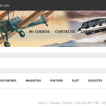
il.com
MI CUENTA
CONTACTO
CARRITO
F
IOCONTROL
MAQUETAS
PINTURA
SLOT
JUGUETES
Inicio
/
Tienda
/
Trenes
/
ESCALA H0 1/87
/
DE