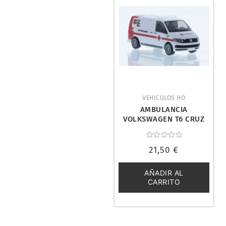
VEHICULOS HO
AMBULANCIA
VOLKSWAGEN T6 CRUZ
ROJA.
RIETZEAUTOMODELLE
Valorado
53900
21,50
€
con
0
de
5
AÑADIR AL
CARRITO