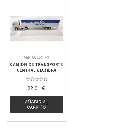
VEHICULOS HO
CAMIÓN DE TRANSPORTE
CENTRAL LECHERA
ASTURIANA. AMW 70596
Valorado
22,91
€
con
0
de
5
AÑADIR AL
CARRITO