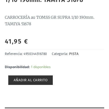
CARROCERÍA au TOMSS GR SUPRA 1/10 190mm.
TAMIYA 51678
41,95
€
PISTA
Referencia:
4950344516780
Categoría:
CARROCERÍA
Disponibilidad:
1 disponibles
au
TOMSS
AÑADIR AL CARRITO
GR
SUPRA
1/10
190mm.
TAMIYA