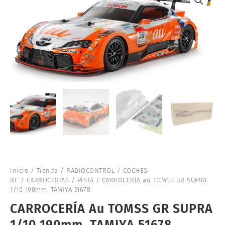
Inicio
/
Tienda
/
RADIOCONTROL
/
COCHES
RC
/
CARROCERIAS
/
PISTA
/ CARROCERÍA au TOMSS GR SUPRA
1/10 190mm. TAMIYA 51678
CARROCERÍA Au TOMSS GR SUPRA
1/10 190mm. TAMIYA 51678