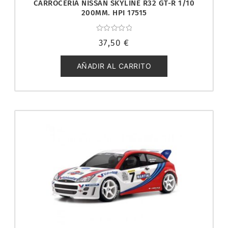
CARROCERÍA NISSAN SKYLINE R32 GT-R 1/10
200MM. HPI 17515
Valorado
37,50
€
con
0
de
5
AÑADIR AL CARRITO