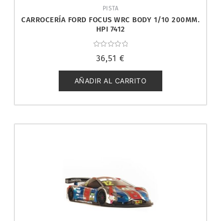
PISTA
CARROCERÍA FORD FOCUS WRC BODY 1/10 200MM.
HPI 7412
Valorado
36,51
€
con
0
de
5
AÑADIR AL CARRITO