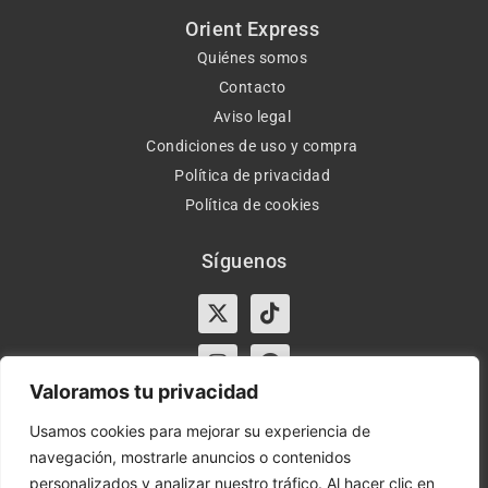
Orient Express
Quiénes somos
Contacto
Aviso legal
Condiciones de uso y compra
Política de privacidad
Política de cookies
Síguenos
X-
Instagram
Tiktok
Facebook
twitter
Valoramos tu privacidad
Usamos cookies para mejorar su experiencia de
navegación, mostrarle anuncios o contenidos
Horario:
Lun-Vie de 10:00-13:30 y 17:00-20:00 – Sáb de
personalizados y analizar nuestro tráfico. Al hacer clic en