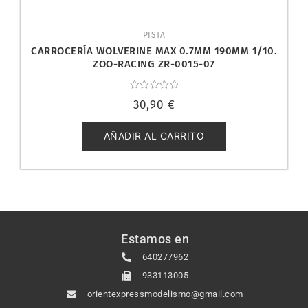
PISTA
CARROCERÍA WOLVERINE MAX 0.7MM 190MM 1/10.
ZOO-RACING ZR-0015-07
Valorado
30,90
€
con
0
de
5
AÑADIR AL CARRITO
Estamos en
640277962
933113005
orientexpressmodelismo@gmail.com