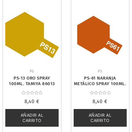
PS
PS
PS-13 ORO SPRAY
PS-61 NARANJA
100ML. TAMIYA 86013
METÁLICO SPRAY 100ML.
TAMIYA 86061
Valorado
Valorado
8,40
€
8,40
€
con
con
0
0
de
de
5
5
AÑADIR AL
AÑADIR AL
CARRITO
CARRITO