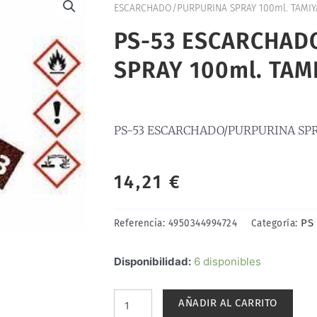
ESCARCHADO/PURPURINA SPRAY 100ml. TAMIY
PS-53 ESCARCHAD
SPRAY 100ml. TAM
PS-53 ESCARCHADO/PURPURINA SPRA
14,21
€
PS
Referencia:
4950344994724
Categoría:
PS-
Disponibilidad:
6 disponibles
53
ESCARCHADO/PURPURINA
AÑADIR AL CARRITO
SPRAY