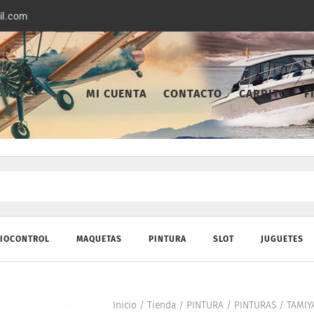
il.com
MI CUENTA
CONTACTO
CARRITO
F
IOCONTROL
MAQUETAS
PINTURA
SLOT
JUGUETES
Inicio
/
Tienda
/
PINTURA
/
PINTURAS
/
TAMIY