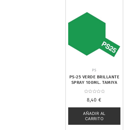
PS
PS-25 VERDE BRILLANTE
SPRAY 100ML. TAMIYA
86025
Valorado
8,40
€
con
0
de
5
AÑADIR AL
CARRITO