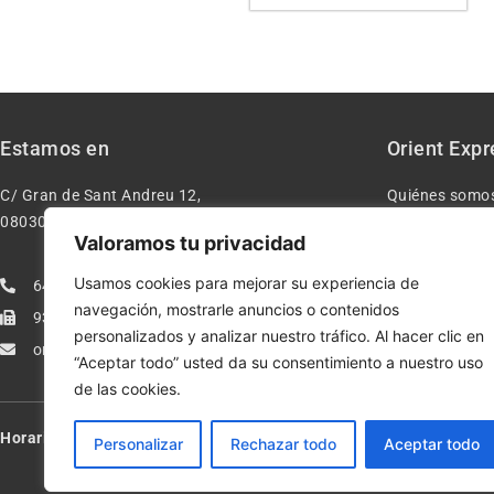
Estamos en
Orient Expr
C/ Gran de Sant Andreu 12,
Quiénes somo
08030 – Barcelona España
Contacto
Valoramos tu privacidad
Aviso legal
Usamos cookies para mejorar su experiencia de
640277962
Condiciones d
navegación, mostrarle anuncios o contenidos
933113005
Política de pr
personalizados y analizar nuestro tráfico. Al hacer clic en
orientexpressmodelismo@gmail.com
Política de co
“Aceptar todo” usted da su consentimiento a nuestro uso
de las cookies.
Horario:
Lun-Vie de 10:00-13:30 y 17:00-20:00 – Sáb de 10:00-13:3
Personalizar
Rechazar todo
Aceptar todo