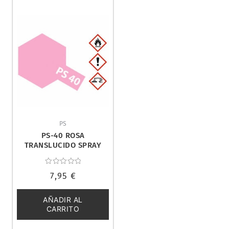
PS
PS-40 ROSA
TRANSLUCIDO SPRAY
100ML. TAMIYA 86040
Valorado
7,95
€
con
0
de
5
AÑADIR AL
CARRITO