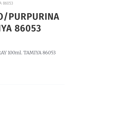
A 86053
O/PURPURINA
IYA 86053
Y 100ml. TAMIYA 86053