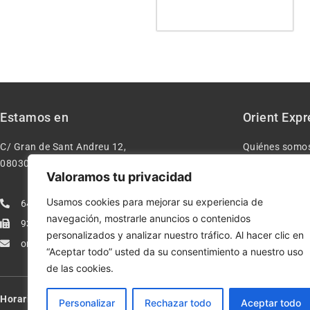
Estamos en
Orient Expr
C/ Gran de Sant Andreu 12,
Quiénes somo
08030 – Barcelona España
Contacto
Valoramos tu privacidad
Aviso legal
Usamos cookies para mejorar su experiencia de
640277962
Condiciones d
navegación, mostrarle anuncios o contenidos
933113005
Política de pr
personalizados y analizar nuestro tráfico. Al hacer clic en
orientexpressmodelismo@gmail.com
Política de co
“Aceptar todo” usted da su consentimiento a nuestro uso
de las cookies.
Horario:
Lun-Vie de 10:00-13:30 y 17:00-20:00 – Sáb de 10:00-13:3
Personalizar
Rechazar todo
Aceptar todo