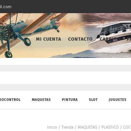
il.com
MI CUENTA
CONTACTO
CARRITO
F
IOCONTROL
MAQUETAS
PINTURA
SLOT
JUGUETES
Inicio
/
Tienda
/
MAQUETAS
/
PLASTICO
/
COC