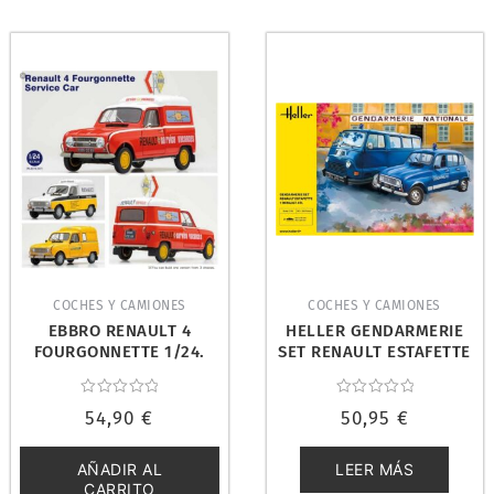
COCHES Y CAMIONES
COCHES Y CAMIONES
EBBRO RENAULT 4
HELLER GENDARMERIE
FOURGONNETTE 1/24.
SET RENAULT ESTAFETTE
25012
+ RENAULT 4TL 1/24.
50325
Valorado
Valorado
54,90
€
50,95
€
con
con
0
0
de
de
5
5
AÑADIR AL
LEER MÁS
CARRITO