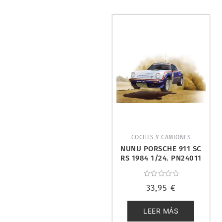
COCHES Y CAMIONES
NUNU PORSCHE 911 SC
RS 1984 1/24. PN24011
Valorado
33,95
€
con
0
de
5
LEER MÁS