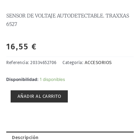
SENSOR DE VOLTAJE AUTODETECTABLE. TRAXXAS
6527
16,55
€
ACCESORIOS
Referencia:
20334652706
Categoría:
SENSOR
Disponibilidad:
1 disponibles
DE
VOLTAJE
AÑADIR AL CARRITO
AUTODETECTABLE.
TRAXXAS
6527
cantidad
Descripción