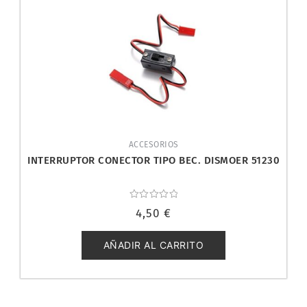
ACCESORIOS
INTERRUPTOR CONECTOR TIPO BEC. DISMOER 51230
Valorado
4,50
€
con
0
de
5
AÑADIR AL CARRITO