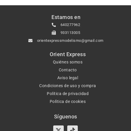
Estamos en
640277962
933113005
orientexpressmodelismo@gmail.com
Orient Express
Quiénes somos
Contacto
Aviso legal
Condiciones de uso y compra
Política de privacidad
Política de cookies
Síguenos
X-
Instagram
Tiktok
Facebook