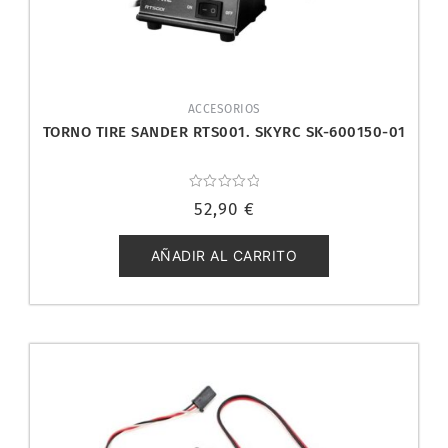
ACCESORIOS
TORNO TIRE SANDER RTS001. SKYRC SK-600150-01
Valorado
52,90
€
con
0
de
5
AÑADIR AL CARRITO