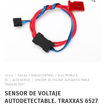
Inicio
/
Tienda
/
RADIOCONTROL
/
ELECTRONICA
RC
/
ACCESORIOS
/ SENSOR DE VOLTAJE AUTODETECTABLE.
TRAXXAS 6527
SENSOR DE VOLTAJE
AUTODETECTABLE. TRAXXAS 6527