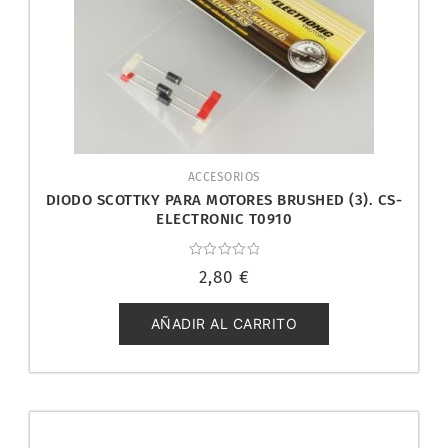
ACCESORIOS
DIODO SCOTTKY PARA MOTORES BRUSHED (3). CS-
ELECTRONIC T0910
Valorado
2,80
€
con
0
de
5
AÑADIR AL CARRITO