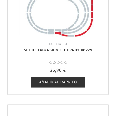
HORNBY HO
SET DE EXPANSIÓN E. HORNBY R8225
Valorado
26,90
€
con
0
de
5
AÑADIR AL CARRITO