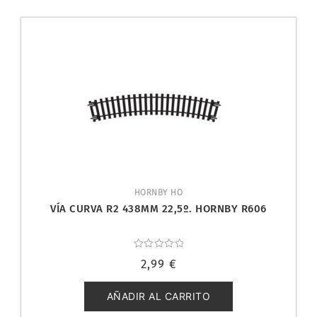
HORNBY HO
VÍA CURVA R2 438MM 22,5º. HORNBY R606
Valorado
2,99
€
con
0
de
5
AÑADIR AL CARRITO