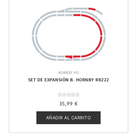
HORNBY HO
SET DE EXPANSIÓN B. HORNBY R8222
Valorado
35,99
€
con
0
de
5
AÑADIR AL CARRITO