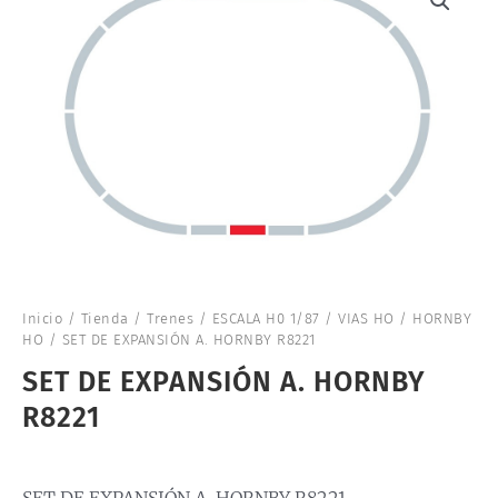
Inicio
/
Tienda
/
Trenes
/
ESCALA H0 1/87
/
VIAS HO
/
HORNBY
HO
/ SET DE EXPANSIÓN A. HORNBY R8221
SET DE EXPANSIÓN A. HORNBY
R8221
SET DE EXPANSIÓN A. HORNBY R8221