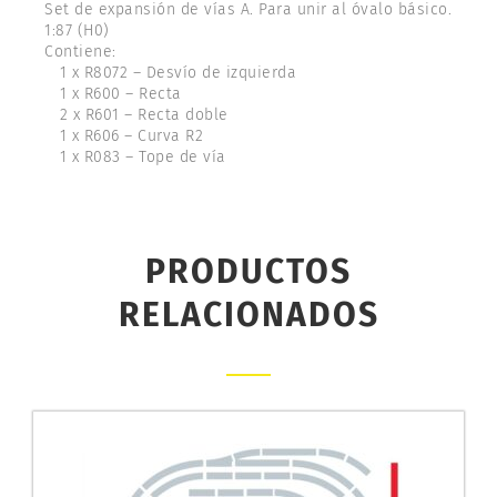
Set de expansión de vías A. Para unir al óvalo básico.
1:87 (H0)
Contiene:
1 x R8072 – Desvío de izquierda
1 x R600 – Recta
2 x R601 – Recta doble
1 x R606 – Curva R2
1 x R083 – Tope de vía
PRODUCTOS
RELACIONADOS