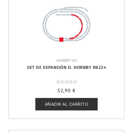
HORNBY HO
SET DE EXPANSIÓN D. HORNBY R8224
Valorado
52,90
€
con
0
de
5
AÑADIR AL CARRITO