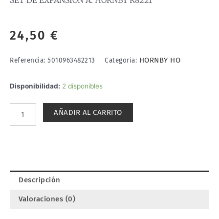
24,50
€
HORNBY HO
Referencia:
5010963482213
Categoría:
SET
Disponibilidad:
2 disponibles
DE
EXPANSIÓN
AÑADIR AL CARRITO
A.
HORNBY
R8221
cantidad
Descripción
Valoraciones (0)