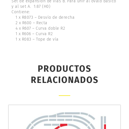
Set de expansión de vías B. Para unir al óvalo básico
y al set A. 1:87 (H0)
Contiene:
1 x R8073 – Desvío de derecha
2 x R600 – Recta
4 x R607 – Curva doble R2
1 x R606 – Curva R2
1 x R083 – Tope de vía
PRODUCTOS
RELACIONADOS