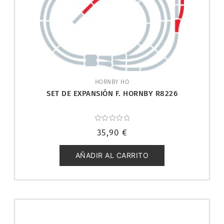
HORNBY HO
SET DE EXPANSIÓN F. HORNBY R8226
Valorado
35,90
€
con
0
de
5
AÑADIR AL CARRITO