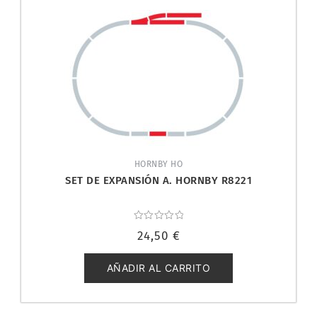
HORNBY HO
SET DE EXPANSIÓN A. HORNBY R8221
Valorado
24,50
€
con
0
de
5
AÑADIR AL CARRITO