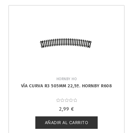
HORNBY HO
VÍA CURVA R3 505MM 22,5º. HORNBY R608
Valorado
2,99
€
con
0
de
5
AÑADIR AL CARRITO