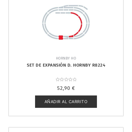
HORNBY HO
SET DE EXPANSIÓN D. HORNBY R8224
Valorado
52,90
€
con
0
de
5
AÑADIR AL CARRITO