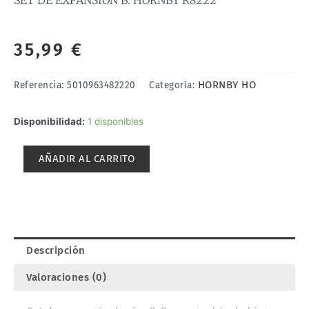
35,99
€
HORNBY HO
Referencia:
5010963482220
Categoría:
SET
Disponibilidad:
1 disponibles
DE
EXPANSIÓN
AÑADIR AL CARRITO
B.
HORNBY
R8222
cantidad
Descripción
Valoraciones (0)