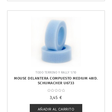
TODO TERRENO Y RALLY 1/10
MOUSE DELANTERA COMPUESTO MEDIUM 4WD.
SCHUMACHER U6733
Valorado
3,45
€
con
0
de
5
AÑADIR AL CARRITO