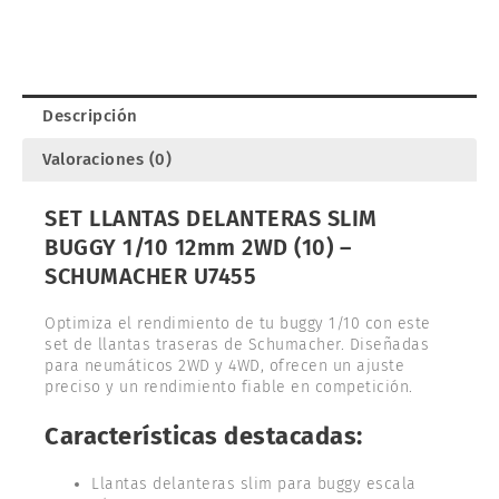
1/10
12mm
2WD
(10).
SCHUMACHER
Descripción
U7455
cantidad
Valoraciones (0)
SET LLANTAS DELANTERAS SLIM
BUGGY 1/10 12mm 2WD (10) –
SCHUMACHER U7455
Optimiza el rendimiento de tu buggy 1/10 con este
set de llantas traseras de Schumacher. Diseñadas
para neumáticos 2WD y 4WD, ofrecen un ajuste
preciso y un rendimiento fiable en competición.
Características destacadas:
Llantas delanteras slim para buggy escala