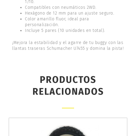
1/10.
Compatibles con neumáticos 2WD.
Hexágono de 12 mm para un ajuste seguro.
Color amarillo fluor, ideal para
personalización.
Incluye 5 pares (10 unidades en total).
¡Mejora la estabilidad y el agarre de tu buggy con las
llantas traseras Schumacher U7455 y domina la pista!
PRODUCTOS
RELACIONADOS