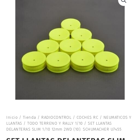
Inicio
/
Tienda
/
RADIOCONTROL
/
COCHES RC
/
NEUMATICOS Y
LLANTAS
/
TODO TERRENO Y RALLY 1/10
/ SET LLANTAS
DELANTERAS SLIM 1/10 12mm 2WD (10). SCHUMACHER U7455