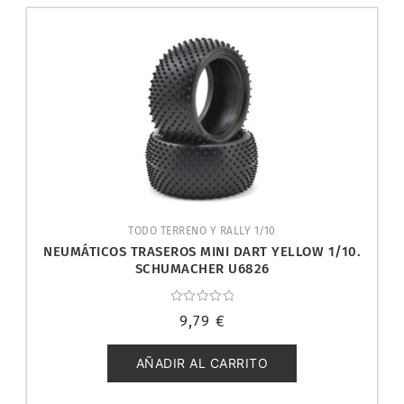
TODO TERRENO Y RALLY 1/10
NEUMÁTICOS TRASEROS MINI DART YELLOW 1/10.
SCHUMACHER U6826
Valorado
9,79
€
con
0
de
5
AÑADIR AL CARRITO