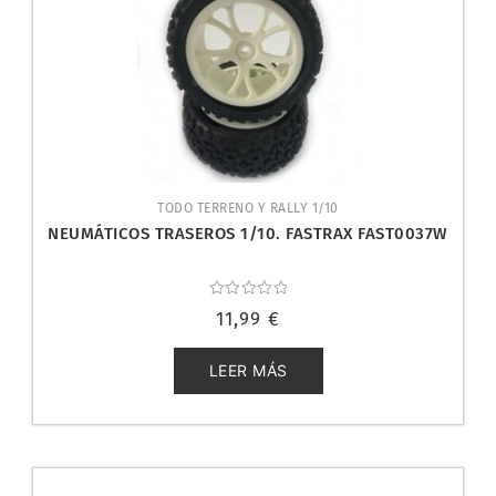
TODO TERRENO Y RALLY 1/10
NEUMÁTICOS TRASEROS 1/10. FASTRAX FAST0037W
Valorado
11,99
€
con
0
de
5
LEER MÁS