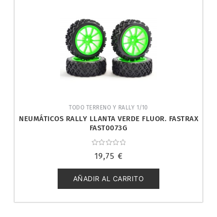
TODO TERRENO Y RALLY 1/10
NEUMÁTICOS RALLY LLANTA VERDE FLUOR. FASTRAX
FAST0073G
Valorado
19,75
€
con
0
de
5
AÑADIR AL CARRITO